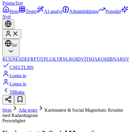
Prisma
Test
Hem
Tester
AI-analys
Allmänbildning
Populärt
Nytt
SV
RU
EN
ES
DE
FR
PT
IT
PL
UK
TR
NL
RO
ID
VI
TH
JA
KO
HI
BN
AR
SV
CS
EL
TL
MS
Logga in
Logga in
Tillbaka
Hem
Alla tester
Karismatest & Social Magnetism: Resultat
med Radardiagram
Personlighet