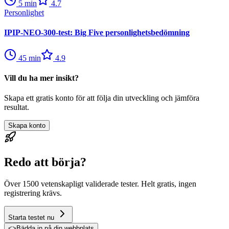
5
min
4.7
Personlighet
IPIP-NEO-300-test: Big Five personlighetsbedömning
45
min
4.9
Vill du ha mer insikt?
Skapa ett gratis konto för att följa din utveckling och jämföra
resultat.
Skapa konto
Redo att börja?
Över 1500 vetenskapligt validerade tester. Helt gratis, ingen
registrering krävs.
Starta testet nu
<
>
Bädda in på din webbplats