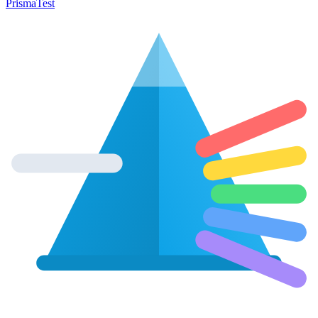
Prisma
Test