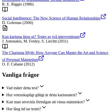
R. E. Riggio
(
1986
)
Social Intelligence: The New Science of Human Relationships
D. Goleman
(
2006
)
Kan karisma läras ut? Tester av två interventioner
J. Antonakis, M. Fenley, S. Liechti
(
2011
)
The Charisma Myth: How Anyone Can Master the Art and Science
of Personal Magnetism
O. F. Cabane
(
2012
)
Vanliga frågor
Vad mäter detta test?
Hur vetenskapligt giltigt är detta karismatest?
Kan man utveckla förmågan att vinna människor?
Hur lång tid tar testet?