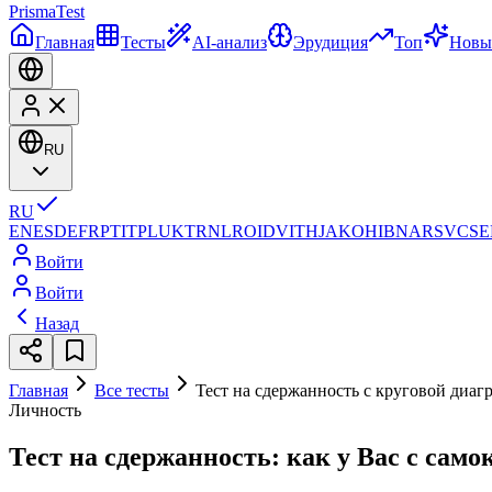
Prisma
Test
Главная
Тесты
AI-анализ
Эрудиция
Топ
Новы
RU
RU
EN
ES
DE
FR
PT
IT
PL
UK
TR
NL
RO
ID
VI
TH
JA
KO
HI
BN
AR
SV
CS
E
Войти
Войти
Назад
Главная
Все тесты
Тест на сдержанность с круговой диаг
Личность
Тест на сдержанность: как у Вас с сам