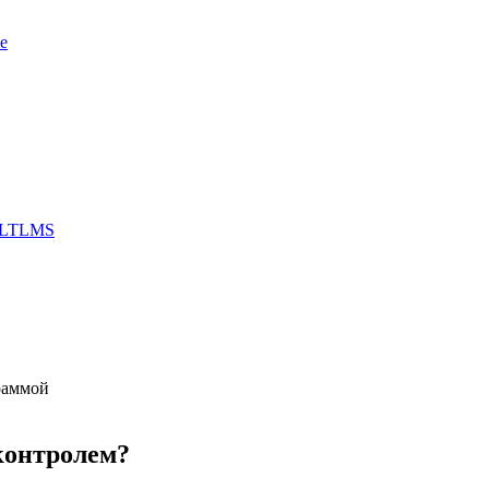
е
L
TL
MS
раммой
оконтролем?