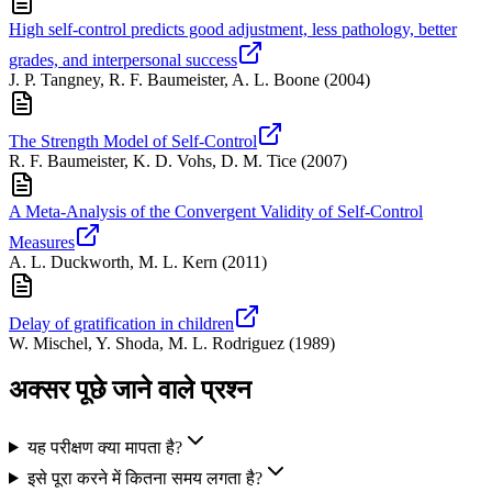
High self-control predicts good adjustment, less pathology, better
grades, and interpersonal success
J. P. Tangney, R. F. Baumeister, A. L. Boone
(
2004
)
The Strength Model of Self-Control
R. F. Baumeister, K. D. Vohs, D. M. Tice
(
2007
)
A Meta-Analysis of the Convergent Validity of Self-Control
Measures
A. L. Duckworth, M. L. Kern
(
2011
)
Delay of gratification in children
W. Mischel, Y. Shoda, M. L. Rodriguez
(
1989
)
अक्सर पूछे जाने वाले प्रश्न
यह परीक्षण क्या मापता है?
इसे पूरा करने में कितना समय लगता है?