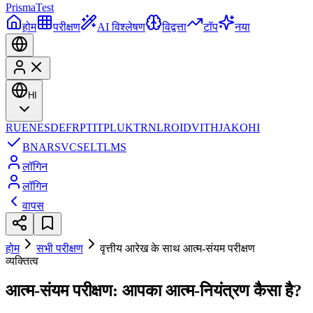
Prisma
Test
होम
परीक्षण
AI विश्लेषण
विद्वत्ता
टॉप
नया
HI
RU
EN
ES
DE
FR
PT
IT
PL
UK
TR
NL
RO
ID
VI
TH
JA
KO
HI
BN
AR
SV
CS
EL
TL
MS
लॉगिन
लॉगिन
वापस
होम
सभी परीक्षण
वृत्तीय आरेख के साथ आत्म-संयम परीक्षण
व्यक्तित्व
आत्म-संयम परीक्षण: आपका आत्म-नियंत्रण कैसा है?