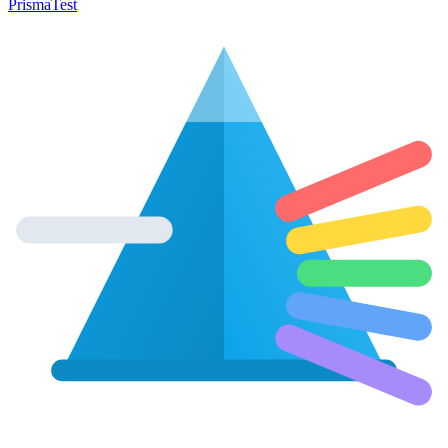
Prisma
Test