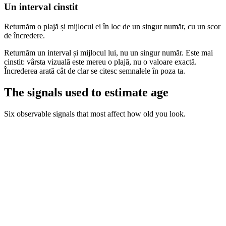
Un interval cinstit
Returnăm o plajă și mijlocul ei în loc de un singur număr, cu un scor
de încredere.
Returnăm un interval și mijlocul lui, nu un singur număr. Este mai
cinstit: vârsta vizuală este mereu o plajă, nu o valoare exactă.
Încrederea arată cât de clar se citesc semnalele în poza ta.
The signals used to estimate age
Six observable signals that most affect how old you look.
Pondere în estimare
85
%