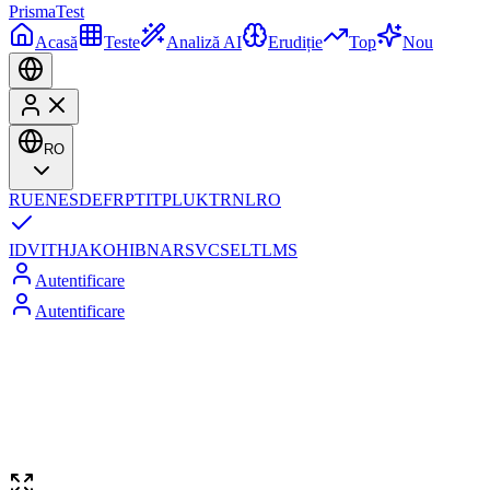
Prisma
Test
Acasă
Teste
Analiză AI
Erudiție
Top
Nou
RO
RU
EN
ES
DE
FR
PT
IT
PL
UK
TR
NL
RO
ID
VI
TH
JA
KO
HI
BN
AR
SV
CS
EL
TL
MS
Autentificare
Autentificare