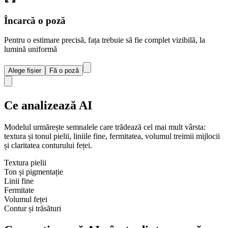
Încarcă o poză
Pentru o estimare precisă, fața trebuie să fie complet vizibilă, la
lumină uniformă
Alege fișier
Fă o poză
Ce analizează AI
Modelul urmărește semnalele care trădează cel mai mult vârsta:
textura și tonul pielii, liniile fine, fermitatea, volumul treimii mijlocii
și claritatea conturului feței.
Textura pielii
Ton și pigmentație
Linii fine
Fermitate
Volumul feței
Contur și trăsături