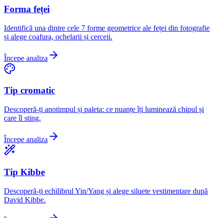
Forma feței
Identifică una dintre cele 7 forme geometrice ale feței din fotografie
și alege coafura, ochelarii și cerceii.
Începe analiza
Tip cromatic
Descoperă-ți anotimpul și paleta: ce nuanțe îți luminează chipul și
care îl sting.
Începe analiza
Tip Kibbe
Descoperă-ți echilibrul Yin/Yang și alege siluete vestimentare după
David Kibbe.