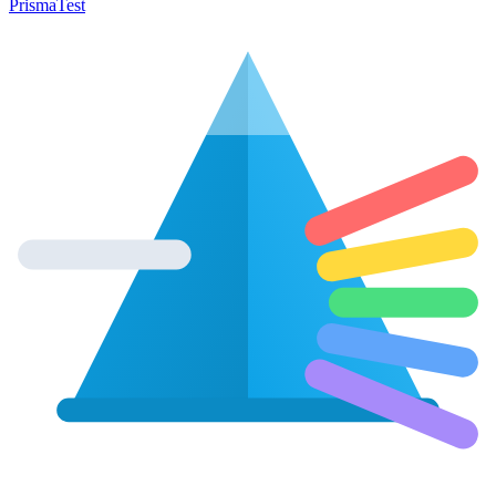
Prisma
Test