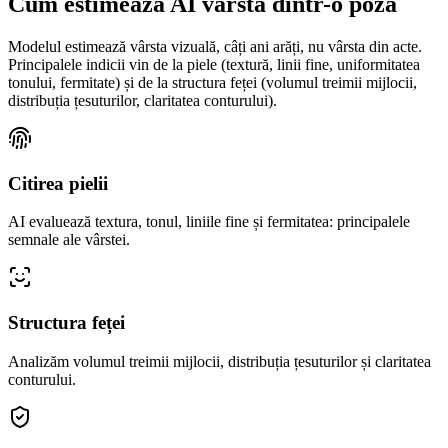
Cum estimează AI vârsta dintr-o poză
Modelul estimează vârsta vizuală, câți ani arăți, nu vârsta din acte.
Principalele indicii vin de la piele (textură, linii fine, uniformitatea
tonului, fermitate) și de la structura feței (volumul treimii mijlocii,
distribuția țesuturilor, claritatea conturului).
Citirea pielii
AI evaluează textura, tonul, liniile fine și fermitatea: principalele
semnale ale vârstei.
Structura feței
Analizăm volumul treimii mijlocii, distribuția țesuturilor și claritatea
conturului.