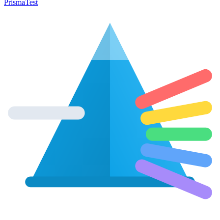
Prisma
Test