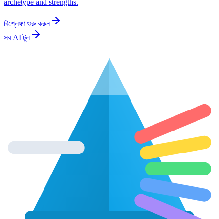
archetype and strengths.
বিশ্লেষণ শুরু করুন
সব AI টুল