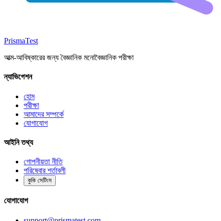
Prisma
Test
আত্ম-আবিষ্কারের জন্য বৈজ্ঞানিক মনোবৈজ্ঞানিক পরীক্ষা
ন্যাভিগেশন
হোম
পরীক্ষা
আমাদের সম্পর্কে
যোগাযোগ
আইনি তথ্য
গোপনীয়তা নীতি
পরিষেবার শর্তাবলী
কুকি সেটিংস
যোগাযোগ
support@prismatest.com