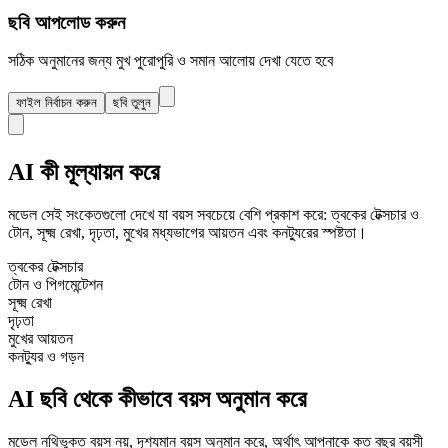
ছবি আপলোড করুন
সঠিক অনুমানের জন্য মুখ পুরোপুরি ও সমান আলোয় দেখা যেতে হবে
ফাইল নির্বাচন করুন
ছবি তুলুন
AI কী মূল্যায়ন করে
মডেল সেই সংকেতগুলো দেখে যা বয়স সবচেয়ে বেশি প্রকাশ করে: ত্বকের টেক্সচার ও
টোন, সূক্ষ্ম রেখা, দৃঢ়তা, মুখের মধ্যভাগের আয়তন এবং কনট্যুরের স্পষ্টতা।
ত্বকের টেক্সচার
টোন ও পিগমেন্টেশন
সূক্ষ্ম রেখা
দৃঢ়তা
মুখের আয়তন
কনট্যুর ও গড়ন
AI ছবি থেকে কীভাবে বয়স অনুমান করে
মডেল নথিভুক্ত বয়স নয়, দৃশ্যমান বয়স অনুমান করে, অর্থাৎ আপনাকে কত বছর বয়সী