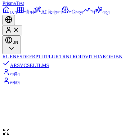
Prisma
Test
হোম
পরীক্ষা
AI বিশ্লেষণ
পাণ্ডিত্য
টপ
নতুন
BN
RU
EN
ES
DE
FR
PT
IT
PL
UK
TR
NL
RO
ID
VI
TH
JA
KO
HI
BN
AR
SV
CS
EL
TL
MS
লগইন
লগইন