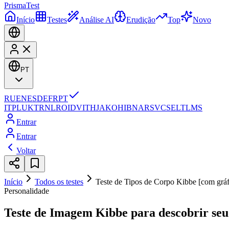
Prisma
Test
Início
Testes
Análise AI
Erudição
Top
Novo
PT
RU
EN
ES
DE
FR
PT
IT
PL
UK
TR
NL
RO
ID
VI
TH
JA
KO
HI
BN
AR
SV
CS
EL
TL
MS
Entrar
Entrar
Voltar
Início
Todos os testes
Teste de Tipos de Corpo Kibbe [com gráf
Personalidade
Teste de Imagem Kibbe para descobrir seu