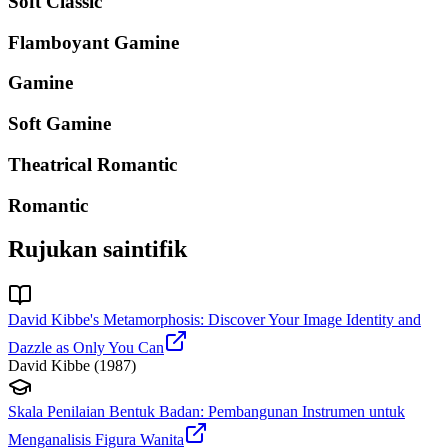
Soft Classic
Flamboyant Gamine
Gamine
Soft Gamine
Theatrical Romantic
Romantic
Rujukan saintifik
David Kibbe's Metamorphosis: Discover Your Image Identity and
Dazzle as Only You Can
David Kibbe
(
1987
)
Skala Penilaian Bentuk Badan: Pembangunan Instrumen untuk
Menganalisis Figura Wanita