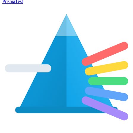
Prisma
Test