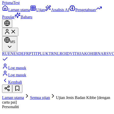
Prisma
Test
Laman utama
Ujian
Analisis AI
Pengetahuan
Popular
Baharu
MS
RU
EN
ES
DE
FR
PT
IT
PL
UK
TR
NL
RO
ID
VI
TH
JA
KO
HI
BN
AR
SV
Log masuk
Log masuk
Kembali
Laman utama
Semua ujian
Ujian Jenis Badan Kibbe [dengan
carta pai]
Personaliti