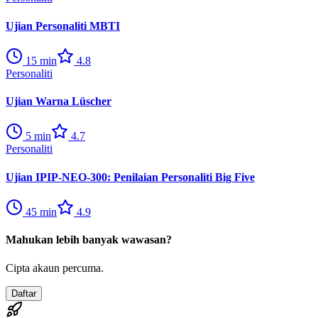
Ujian Personaliti MBTI
15
min
4.8
Personaliti
Ujian Warna Lüscher
5
min
4.7
Personaliti
Ujian IPIP-NEO-300: Penilaian Personaliti Big Five
45
min
4.9
Mahukan lebih banyak wawasan?
Cipta akaun percuma.
Daftar