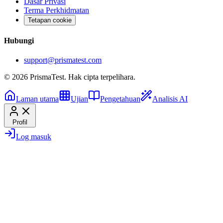
Dasar Privasi
Terma Perkhidmatan
Tetapan cookie
Hubungi
support@prismatest.com
© 2026 PrismaTest. Hak cipta terpelihara.
Laman utama
Ujian
Pengetahuan
Analisis AI
Profil
Log masuk