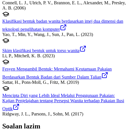
Connell, L. J., Ulrich, P. V., Brannon, E. L., Alexander, M., Presley,
A. B.
(
2006
)
Klasifikasi bentuk badan wanita berdasarkan imej dua dimensi dan
teknologi penglihatan komputer
Yao, T., Min, Y., Wang, J., Sun, J., Pan, L.
(
2023
)
Skim klasifikasi bentuk untuk torso wanita
Li, P., Mitchell, K. B.
(
2023
)
Fesyen Mengambil Bentuk: Memahami Keutamaan Pakaian
Berdasarkan Bentuk Badan dari Sumber Dalam Talian
Sattar, H., Pons-Moll, G., Fritz, M.
(
2019
)
Mencipta Diri yang Lebih Ideal Melalui Penggunaan Pakaian:
Kajian Penjelajahan tentang Persepsi Wanita terhadap Pakaian Ilusi
Optik
Ridgway, J. L., Parsons, J., Sohn, M.
(
2017
)
Soalan lazim