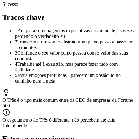
Sucesso
Traços-chave
1
Adapta a sua imagem às expectativas do ambiente, às vezes
perdendo o verdadeiro eu
2
Transforma um sonho abstrato num plano passo a passo em
15 minutos
3
Confunde o seu valor como pessoa com o valor das suas
conquistas
4
Trabalha até à exaustão, mas parece fazer tudo com
facilidade
5
Evita emoções profundas - parecem um obstáculo no
caminho para a meta
O Três é o tipo mais comum entre os CEO de empresas da Fortune
500.
O esgotamento do Três é diferente: não percebem até cair.
Literalmente.
Estresse e crescimento