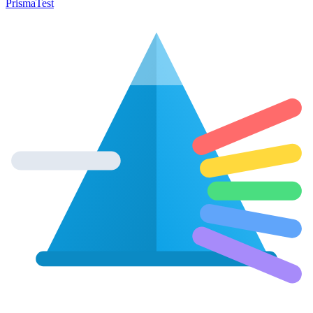
Prisma
Test