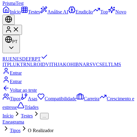
Prisma
Test
Início
Testes
Análise AI
Erudição
Top
Novo
PT
RU
EN
ES
DE
FR
PT
IT
PL
UK
TR
NL
RO
ID
VI
TH
JA
KO
HI
BN
AR
SV
CS
EL
TL
MS
Entrar
Entrar
Voltar ao teste
Tipos
Asas
Compatibilidade
Carreira
Crescimento e
estresse
Tríades
Início
Testes
...
Eneagrama
Tipos
O Realizador