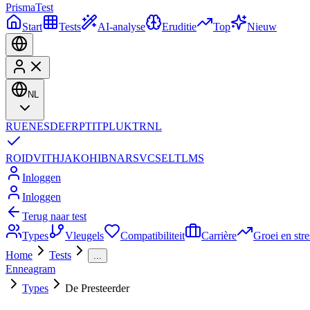
Prisma
Test
Start
Tests
AI-analyse
Eruditie
Top
Nieuw
NL
RU
EN
ES
DE
FR
PT
IT
PL
UK
TR
NL
RO
ID
VI
TH
JA
KO
HI
BN
AR
SV
CS
EL
TL
MS
Inloggen
Inloggen
Terug naar test
Types
Vleugels
Compatibiliteit
Carrière
Groei en stre
Home
Tests
...
Enneagram
Types
De Presteerder