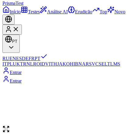
Prisma
Test
Início
Testes
Análise AI
Erudição
Top
Novo
PT
RU
EN
ES
DE
FR
PT
IT
PL
UK
TR
NL
RO
ID
VI
TH
JA
KO
HI
BN
AR
SV
CS
EL
TL
MS
Entrar
Entrar