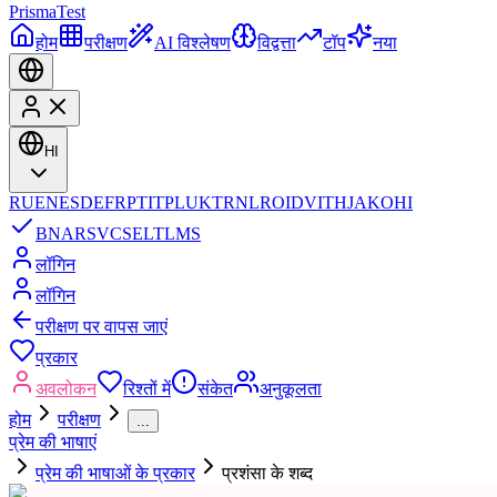
Prisma
Test
होम
परीक्षण
AI विश्लेषण
विद्वत्ता
टॉप
नया
HI
RU
EN
ES
DE
FR
PT
IT
PL
UK
TR
NL
RO
ID
VI
TH
JA
KO
HI
BN
AR
SV
CS
EL
TL
MS
लॉगिन
लॉगिन
परीक्षण पर वापस जाएं
प्रकार
अवलोकन
रिश्तों में
संकेत
अनुकूलता
होम
परीक्षण
...
प्रेम की भाषाएं
प्रेम की भाषाओं के प्रकार
प्रशंसा के शब्द