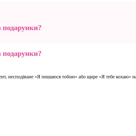
а подарунки?
а подарунки?
нт, несподіване «Я пишаюся тобою» або щире «Я тебе кохаю» нап