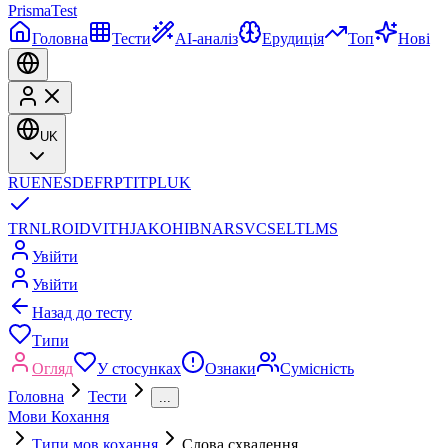
Prisma
Test
Головна
Тести
AI-аналіз
Ерудиція
Топ
Нові
UK
RU
EN
ES
DE
FR
PT
IT
PL
UK
TR
NL
RO
ID
VI
TH
JA
KO
HI
BN
AR
SV
CS
EL
TL
MS
Увійти
Увійти
Назад до тесту
Типи
Огляд
У стосунках
Ознаки
Сумісність
Головна
Тести
...
Мови Кохання
Типи мов кохання
Слова схвалення