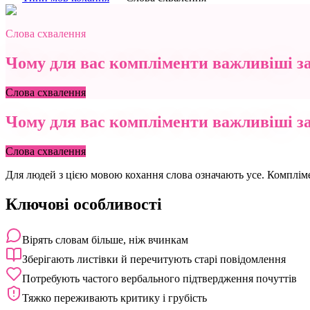
Слова схвалення
Чому для вас компліменти важливіші з
Слова схвалення
Чому для вас компліменти важливіші з
Слова схвалення
Для людей з цією мовою кохання слова означають усе. Компліме
Ключові особливості
Вірять словам більше, ніж вчинкам
Зберігають листівки й перечитують старі повідомлення
Потребують частого вербального підтвердження почуттів
Тяжко переживають критику і грубість