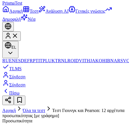
Prisma
Test
Αρχική
Τεστ
Ανάλυση AI
Γενικές γνώσεις
Δημοφιλή
Νέα
EL
RU
EN
ES
DE
FR
PT
IT
PL
UK
TR
NL
RO
ID
VI
TH
JA
KO
HI
BN
AR
SV
TL
MS
Σύνδεση
Σύνδεση
Πίσω
Αρχική
Όλα τα τεστ
Τεστ Γιουνγκ και Pearson: 12 αρχέτυπα
προσωπικότητας [με γράφημα]
Προσωπικότητα