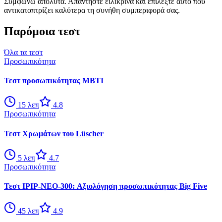
Συμφωνώ απόλυτα. Απαντήστε ειλικρινά και επιλέξτε αυτό που
αντικατοπτρίζει καλύτερα τη συνήθη συμπεριφορά σας.
Παρόμοια τεστ
Όλα τα τεστ
Προσωπικότητα
Τεστ προσωπικότητας MBTI
15
λεπ
4.8
Προσωπικότητα
Τεστ Χρωμάτων του Lüscher
5
λεπ
4.7
Προσωπικότητα
Τεστ IPIP-NEO-300: Αξιολόγηση προσωπικότητας Big Five
45
λεπ
4.9