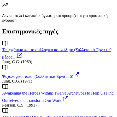
Δεν αποτελεί κλινική διάγνωση και προορίζεται για προσωπική
ενόραση.
Επιστημονικές πηγές
Τα αρχέτυπα και το συλλογικό ασυνείδητο (Συλλεκτικά Έργα τ. 9,
μέρος 1)
Jung, C.G.
(
1969
)
Ψυχολογικοί τύποι (Συλλεκτικά Έργα τ. 6)
Jung, C.G.
(
1971
)
Awakening the Heroes Within: Twelve Archetypes to Help Us Find
Ourselves and Transform Our World
Pearson, C.S.
(
1991
)