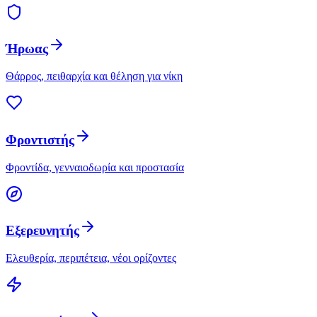
Ήρωας
Θάρρος, πειθαρχία και θέληση για νίκη
Φροντιστής
Φροντίδα, γενναιοδωρία και προστασία
Εξερευνητής
Ελευθερία, περιπέτεια, νέοι ορίζοντες