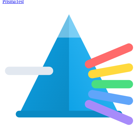
Prisma
Test