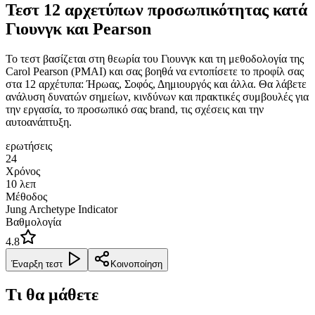
Τεστ 12 αρχετύπων προσωπικότητας κατά
Γιουνγκ και Pearson
Το τεστ βασίζεται στη θεωρία του Γιουνγκ και τη μεθοδολογία της
Carol Pearson (PMAI) και σας βοηθά να εντοπίσετε το προφίλ σας
στα 12 αρχέτυπα: Ήρωας, Σοφός, Δημιουργός και άλλα. Θα λάβετε
ανάλυση δυνατών σημείων, κινδύνων και πρακτικές συμβουλές για
την εργασία, το προσωπικό σας brand, τις σχέσεις και την
αυτοανάπτυξη.
ερωτήσεις
24
Χρόνος
10
λεπ
Μέθοδος
Jung Archetype Indicator
Βαθμολογία
4.8
Έναρξη τεστ
Κοινοποίηση
Τι θα μάθετε