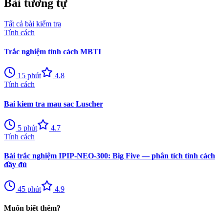
Bài tương tự
Tất cả bài kiểm tra
Tính cách
Trắc nghiệm tính cách MBTI
15
phút
4.8
Tính cách
Bai kiem tra mau sac Luscher
5
phút
4.7
Tính cách
Bài trắc nghiệm IPIP-NEO-300: Big Five — phân tích tính cách
đầy đủ
45
phút
4.9
Muốn biết thêm?