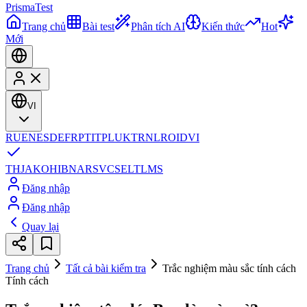
Prisma
Test
Trang chủ
Bài test
Phân tích AI
Kiến thức
Hot
Mới
VI
RU
EN
ES
DE
FR
PT
IT
PL
UK
TR
NL
RO
ID
VI
TH
JA
KO
HI
BN
AR
SV
CS
EL
TL
MS
Đăng nhập
Đăng nhập
Quay lại
Trang chủ
Tất cả bài kiểm tra
Trắc nghiệm màu sắc tính cách
Tính cách