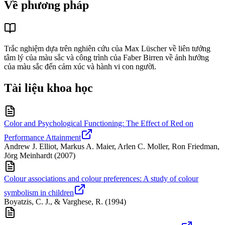
Về phương pháp
Trắc nghiệm dựa trên nghiên cứu của Max Lüscher về liên tưởng
tâm lý của màu sắc và công trình của Faber Birren về ảnh hưởng
của màu sắc đến cảm xúc và hành vi con người.
Tài liệu khoa học
Color and Psychological Functioning: The Effect of Red on
Performance Attainment
Andrew J. Elliot, Markus A. Maier, Arlen C. Moller, Ron Friedman,
Jörg Meinhardt
(
2007
)
Colour associations and colour preferences: A study of colour
symbolism in children
Boyatzis, C. J., & Varghese, R.
(
1994
)