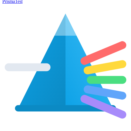
Prisma
Test