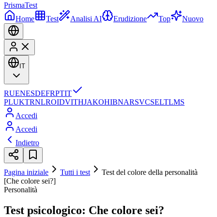
Prisma
Test
Home
Test
Analisi AI
Erudizione
Top
Nuovo
IT
RU
EN
ES
DE
FR
PT
IT
PL
UK
TR
NL
RO
ID
VI
TH
JA
KO
HI
BN
AR
SV
CS
EL
TL
MS
Accedi
Accedi
Indietro
Pagina iniziale
Tutti i test
Test del colore della personalità
[Che colore sei?]
Personalità
Test psicologico: Che colore sei?