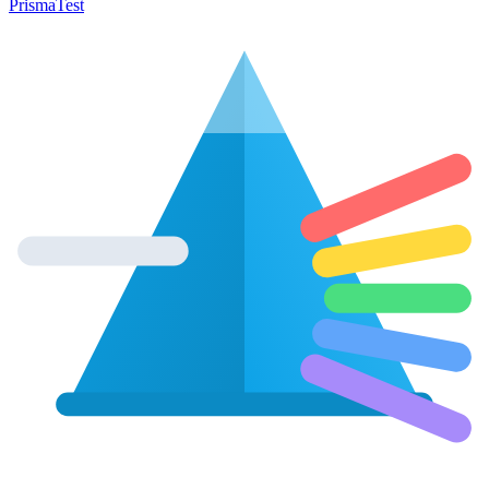
Prisma
Test