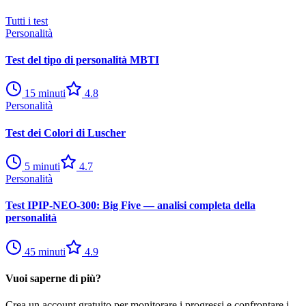
Tutti i test
Personalità
Test del tipo di personalità MBTI
15
minuti
4.8
Personalità
Test dei Colori di Luscher
5
minuti
4.7
Personalità
Test IPIP-NEO-300: Big Five — analisi completa della
personalità
45
minuti
4.9
Vuoi saperne di più?
Crea un account gratuito per monitorare i progressi e confrontare i