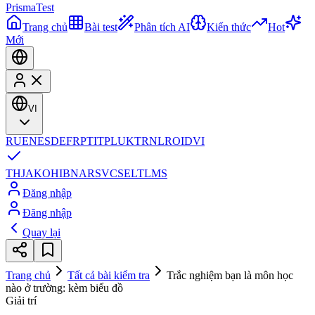
Prisma
Test
Trang chủ
Bài test
Phân tích AI
Kiến thức
Hot
Mới
VI
RU
EN
ES
DE
FR
PT
IT
PL
UK
TR
NL
RO
ID
VI
TH
JA
KO
HI
BN
AR
SV
CS
EL
TL
MS
Đăng nhập
Đăng nhập
Quay lại
Trang chủ
Tất cả bài kiểm tra
Trắc nghiệm bạn là môn học
nào ở trường: kèm biểu đồ
Giải trí