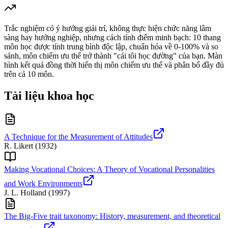
Trắc nghiệm có ý hướng giải trí, không thực hiện chức năng lâm
sàng hay hướng nghiệp, nhưng cách tính điểm minh bạch: 10 thang
môn học được tính trung bình độc lập, chuẩn hóa về 0-100% và so
sánh, môn chiếm ưu thế trở thành "cái tôi học đường" của bạn. Màn
hình kết quả đồng thời hiển thị môn chiếm ưu thế và phân bố đầy đủ
trên cả 10 môn.
Tài liệu khoa học
A Technique for the Measurement of Attitudes
R. Likert
(
1932
)
Making Vocational Choices: A Theory of Vocational Personalities
and Work Environments
J. L. Holland
(
1997
)
The Big-Five trait taxonomy: History, measurement, and theoretical