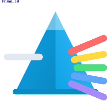
Prisma
Test