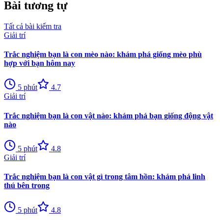
Bài tương tự
Tất cả bài kiểm tra
Giải trí
Trắc nghiệm bạn là con mèo nào: khám phá giống mèo phù
hợp với bạn hôm nay
5
phút
4.7
Giải trí
Trắc nghiệm bạn là con vật nào: khám phá bạn giống động vật
nào
5
phút
4.8
Giải trí
Trắc nghiệm bạn là con vật gì trong tâm hồn: khám phá linh
thú bên trong
5
phút
4.8