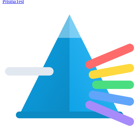
Prisma
Test