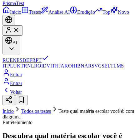
Prisma
Test
Início
Testes
Análise AI
Erudição
Top
Novo
PT
RU
EN
ES
DE
FR
PT
IT
PL
UK
TR
NL
RO
ID
VI
TH
JA
KO
HI
BN
AR
SV
CS
EL
TL
MS
Entrar
Entrar
Voltar
Início
Todos os testes
Teste qual matéria escolar você é: com
diagrama
Entretenimento
Descubra qual matéria escolar você é