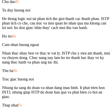
Chu dao
Ti
Tu duy huong noi
He thong logic noi tai phan tich the gioi thanh cac thanh phan. ISTP
phan tich co che, cau truc va moi quan he nhan qua ma khong can
loi noi: ho don gian 'nhin thay' cach moi thu van hanh.
Ho tro
Se
Cam nhan huong ngoai
Nhan thuc nhay ben ve thuc te vat ly. ISTP chu y moi am thanh, mui
va chuyen dong. Chuc nang nay lam ho tro thanh bac thay ve ky
nang thuc hanh va phan ung tuc thi.
Thu ba
Ni
Truc giac huong noi
Nhung tia sang du doan va nhan dang mau hinh. It phat trien hon
INTJ, nhung giup ISTP du doan hau qua va phat hien co hoi an
giau.
Thap nhat
Fe