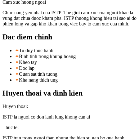
Cam xuc huong ngoai
Chuc nang yeu nhat cua ISTP. The gioi cam xuc cua nguoi khac la
vung dat chua duoc kham pha. ISTP thuong khong hieu tai sao ai do
phien long va gap kho khan trong viec bay to cam xuc cua minh.
Dac diem chinh
✦
Tu duy thuc hanh
✦
Binh tinh trong khung hoang
✦
Kheo tay
✦
Doc lap
✦
Quan sat tinh tuong
✦
Kha nang thich ung
Huyen thoai va dinh kien
Huyen thoai
:
ISTP la nguoi co don lanh lung khong can ai
Thuc te
:
ISTP tran trong nguoi than nhung the hien su gan bo qua hanh