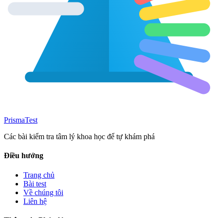
Prisma
Test
Các bài kiểm tra tâm lý khoa học để tự khám phá
Điều hướng
Trang chủ
Bài test
Về chúng tôi
Liên hệ