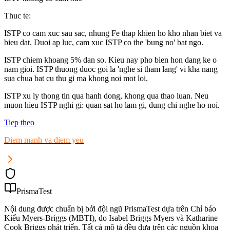
Thuc te
:
ISTP co cam xuc sau sac, nhung Fe thap khien ho kho nhan biet va
bieu dat. Duoi ap luc, cam xuc ISTP co the 'bung no' bat ngo.
ISTP chiem khoang 5% dan so. Kieu nay pho bien hon dang ke o
nam gioi. ISTP thuong duoc goi la 'nghe si tham lang' vi kha nang
sua chua bat cu thu gi ma khong noi mot loi.
ISTP xu ly thong tin qua hanh dong, khong qua thao luan. Neu
muon hieu ISTP nghi gi: quan sat ho lam gi, dung chi nghe ho noi.
Tiep theo
Diem manh va diem yeu
PrismaTest
Nội dung được chuẩn bị bởi đội ngũ PrismaTest dựa trên Chỉ báo
Kiểu Myers-Briggs (MBTI), do Isabel Briggs Myers và Katharine
Cook Briggs phát triển. Tất cả mô tả đều dựa trên các nguồn khoa