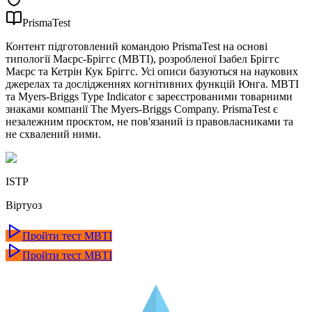
PrismaTest
Контент підготовлений командою PrismaTest на основі
типології Маєрс-Бріггс (MBTI), розробленої Ізабел Бріггс
Маєрс та Кетрін Кук Бріггс. Усі описи базуються на наукових
джерелах та дослідженнях когнітивних функцій Юнга. MBTI
та Myers-Briggs Type Indicator є зареєстрованими товарними
знаками компанії The Myers-Briggs Company. PrismaTest є
незалежним проєктом, не пов'язаний із правовласниками та
не схвалений ними.
ISTP
Віртуоз
Пройти тест MBTI
Пройти тест MBTI