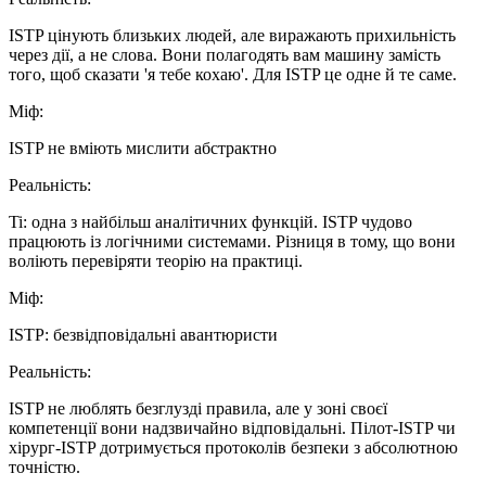
ISTP цінують близьких людей, але виражають прихильність
через дії, а не слова. Вони полагодять вам машину замість
того, щоб сказати 'я тебе кохаю'. Для ISTP це одне й те саме.
Мiф
:
ISTP не вміють мислити абстрактно
Реальнiсть
:
Ti: одна з найбільш аналітичних функцій. ISTP чудово
працюють із логічними системами. Різниця в тому, що вони
воліють перевіряти теорію на практиці.
Мiф
:
ISTP: безвідповідальні авантюристи
Реальнiсть
:
ISTP не люблять безглузді правила, але у зоні своєї
компетенції вони надзвичайно відповідальні. Пілот-ISTP чи
хірург-ISTP дотримується протоколів безпеки з абсолютною
точністю.