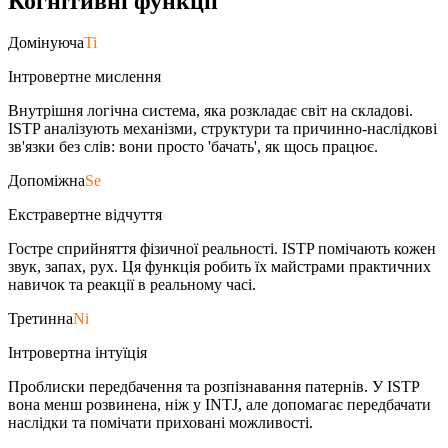
Когнiтивнi функцiї
Домінуюча
Ti
Інтровертне мислення
Внутрішня логічна система, яка розкладає світ на складові.
ISTP аналізують механізми, структури та причинно-наслідкові
зв'язки без слів: вони просто 'бачать', як щось працює.
Допоміжна
Se
Екстравертне відчуття
Гостре сприйняття фізичної реальності. ISTP помічають кожен
звук, запах, рух. Ця функція робить їх майстрами практичних
навичок та реакції в реальному часі.
Третинна
Ni
Інтровертна інтуїція
Проблиски передбачення та розпізнавання патернів. У ISTP
вона менш розвинена, ніж у INTJ, але допомагає передбачати
наслідки та помічати приховані можливості.