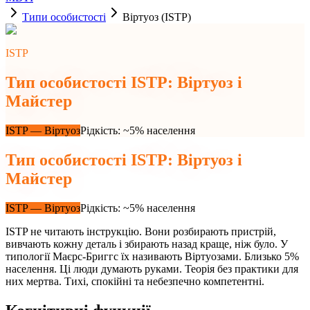
Типи особистостi
Віртуоз (ISTP)
ISTP
Тип особистості ISTP: Віртуоз і
Майстер
ISTP
—
Віртуоз
Рiдкiсть
:
~5% населення
Тип особистості ISTP: Віртуоз і
Майстер
ISTP
—
Віртуоз
Рiдкiсть
:
~5% населення
ISTP не читають інструкцію. Вони розбирають пристрій,
вивчають кожну деталь і збирають назад краще, ніж було. У
типології Маєрс-Бриггс їх називають Віртуозами. Близько 5%
населення. Ці люди думають руками. Теорія без практики для
них мертва. Тихі, спокійні та небезпечно компетентні.