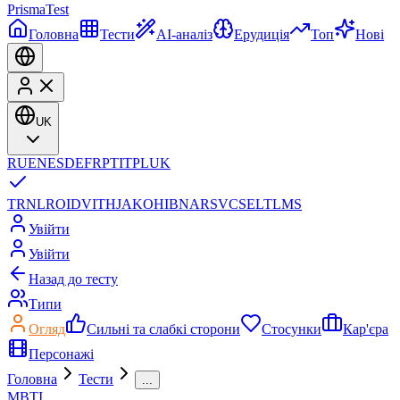
Prisma
Test
Головна
Тести
AI-аналіз
Ерудиція
Топ
Нові
UK
RU
EN
ES
DE
FR
PT
IT
PL
UK
TR
NL
RO
ID
VI
TH
JA
KO
HI
BN
AR
SV
CS
EL
TL
MS
Увійти
Увійти
Назад до тесту
Типи
Огляд
Сильнi та слабкi сторони
Стосунки
Кар'єра
Персонажi
Головна
Тести
...
MBTI