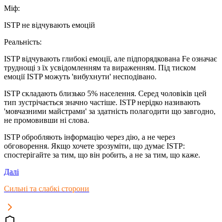
Мiф
:
ISTP не відчувають емоцій
Реальнiсть
:
ISTP відчувають глибокі емоції, але підпорядкована Fe означає
труднощі з їх усвідомленням та вираженням. Під тиском
емоції ISTP можуть 'вибухнути' несподівано.
ISTP складають близько 5% населення. Серед чоловіків цей
тип зустрічається значно частіше. ISTP нерідко називають
'мовчазними майстрами' за здатність полагодити що завгодно,
не промовивши ні слова.
ISTP обробляють інформацію через дію, а не через
обговорення. Якщо хочете зрозуміти, що думає ISTP:
спостерігайте за тим, що він робить, а не за тим, що каже.
Далi
Сильнi та слабкi сторони