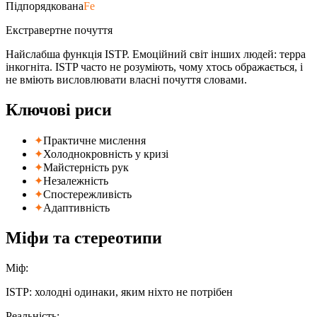
Підпорядкована
Fe
Екстравертне почуття
Найслабша функція ISTP. Емоційний світ інших людей: терра
інкогніта. ISTP часто не розуміють, чому хтось ображається, і
не вміють висловлювати власні почуття словами.
Ключовi риси
✦
Практичне мислення
✦
Холоднокровність у кризі
✦
Майстерність рук
✦
Незалежність
✦
Спостережливість
✦
Адаптивність
Мiфи та стереотипи
Мiф
:
ISTP: холодні одинаки, яким ніхто не потрібен
Реальнiсть
: