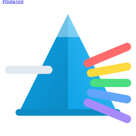
Prisma
Test