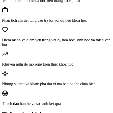
Trinh do hieu biet khoa hoc tren thang 10 cap bac
Phan tich chi tiet tung cau tra loi voi du lieu khoa hoc
Diem manh va diem yeu trong vat ly, hoa hoc, sinh hoc va thien van
hoc
Khuyen nghi de mo rong kien thuc khoa hoc
Nhung su that va kham pha thu vi ma ban co the chua biet
Thach dau ban be va so sanh ket qua