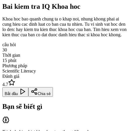
Bai kiem tra IQ Khoa hoc
Khoa hoc bao quanh chung ta o khap noi, nhung khong phai ai
cung hieu cac dinh luat co ban cua tu nhien. Tu vi sinh vat hoc den
lo den: hay kiem tra kien thuc khoa hoc cua ban. Tim hieu xem von
kien thuc cua ban co dat duoc danh hieu thac si khoa hoc khong.
câu hỏi
30
Thời gian
15
phút
Phương pháp
Scientific Literacy
Đánh giá
4.7
Bắt đầu
Chia sẻ
Bạn sẽ biết gì