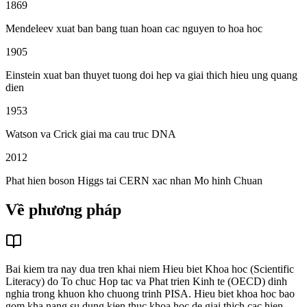
1869
Mendeleev xuat ban bang tuan hoan cac nguyen to hoa hoc
1905
Einstein xuat ban thuyet tuong doi hep va giai thich hieu ung quang
dien
1953
Watson va Crick giai ma cau truc DNA
2012
Phat hien boson Higgs tai CERN xac nhan Mo hinh Chuan
Về phương pháp
Bai kiem tra nay dua tren khai niem Hieu biet Khoa hoc (Scientific
Literacy) do To chuc Hop tac va Phat trien Kinh te (OECD) dinh
nghia trong khuon kho chuong trinh PISA. Hieu biet khoa hoc bao
gom kha nang su dung kien thuc khoa hoc de giai thich cac hien