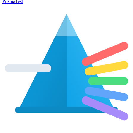
Prisma
Test