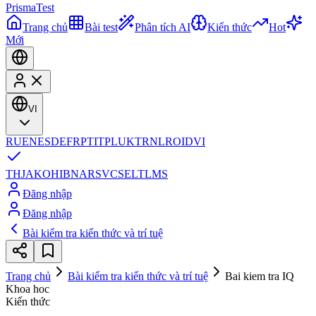
Prisma
Test
Trang chủ
Bài test
Phân tích AI
Kiến thức
Hot
Mới
VI
RU
EN
ES
DE
FR
PT
IT
PL
UK
TR
NL
RO
ID
VI
TH
JA
KO
HI
BN
AR
SV
CS
EL
TL
MS
Đăng nhập
Đăng nhập
Bài kiểm tra kiến thức và trí tuệ
Trang chủ
Bài kiểm tra kiến thức và trí tuệ
Bai kiem tra IQ
Khoa hoc
Kiến thức