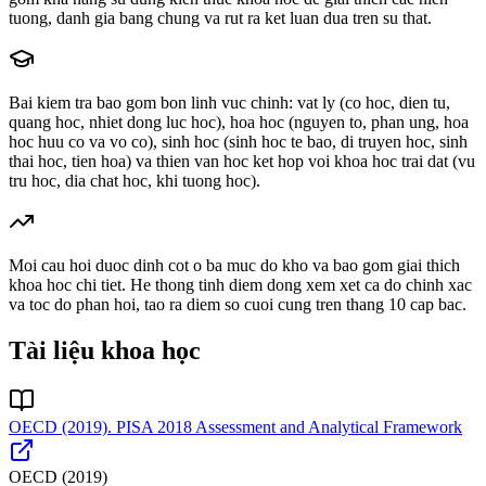
tuong, danh gia bang chung va rut ra ket luan dua tren su that.
Bai kiem tra bao gom bon linh vuc chinh: vat ly (co hoc, dien tu,
quang hoc, nhiet dong luc hoc), hoa hoc (nguyen to, phan ung, hoa
hoc huu co va vo co), sinh hoc (sinh hoc te bao, di truyen hoc, sinh
thai hoc, tien hoa) va thien van hoc ket hop voi khoa hoc trai dat (vu
tru hoc, dia chat hoc, khi tuong hoc).
Moi cau hoi duoc dinh cot o ba muc do kho va bao gom giai thich
khoa hoc chi tiet. He thong tinh diem dong xem xet ca do chinh xac
va toc do phan hoi, tao ra diem so cuoi cung tren thang 10 cap bac.
Tài liệu khoa học
OECD (2019). PISA 2018 Assessment and Analytical Framework
OECD
(
2019
)