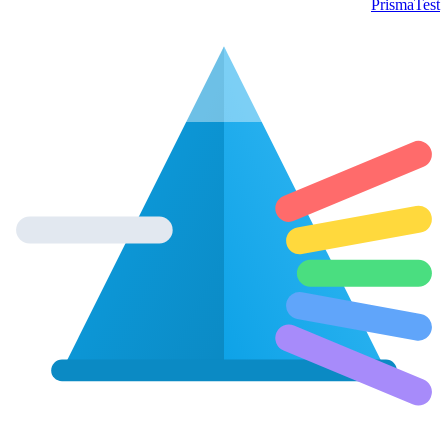
Prisma
Test