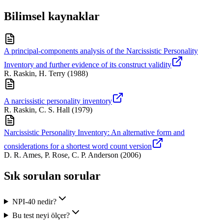
Bilimsel kaynaklar
A principal-components analysis of the Narcissistic Personality
Inventory and further evidence of its construct validity
R. Raskin, H. Terry
(
1988
)
A narcissistic personality inventory
R. Raskin, C. S. Hall
(
1979
)
Narcissistic Personality Inventory: An alternative form and
considerations for a shortest word count version
D. R. Ames, P. Rose, C. P. Anderson
(
2006
)
Sık sorulan sorular
NPI-40 nedir?
Bu test neyi ölçer?