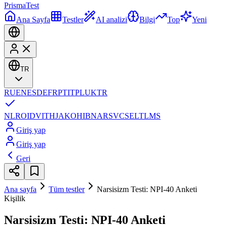
Prisma
Test
Ana Sayfa
Testler
AI analizi
Bilgi
Top
Yeni
TR
RU
EN
ES
DE
FR
PT
IT
PL
UK
TR
NL
RO
ID
VI
TH
JA
KO
HI
BN
AR
SV
CS
EL
TL
MS
Giriş yap
Giriş yap
Geri
Ana sayfa
Tüm testler
Narsisizm Testi: NPI-40 Anketi
Kişilik
Narsisizm Testi: NPI-40 Anketi