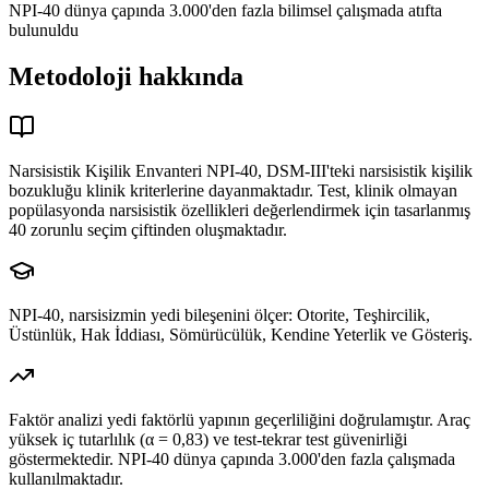
NPI-40 dünya çapında 3.000'den fazla bilimsel çalışmada atıfta
bulunuldu
Metodoloji hakkında
Narsisistik Kişilik Envanteri NPI-40, DSM-III'teki narsisistik kişilik
bozukluğu klinik kriterlerine dayanmaktadır. Test, klinik olmayan
popülasyonda narsisistik özellikleri değerlendirmek için tasarlanmış
40 zorunlu seçim çiftinden oluşmaktadır.
NPI-40, narsisizmin yedi bileşenini ölçer: Otorite, Teşhircilik,
Üstünlük, Hak İddiası, Sömürücülük, Kendine Yeterlik ve Gösteriş.
Faktör analizi yedi faktörlü yapının geçerliliğini doğrulamıştır. Araç
yüksek iç tutarlılık (α = 0,83) ve test-tekrar test güvenirliği
göstermektedir. NPI-40 dünya çapında 3.000'den fazla çalışmada
kullanılmaktadır.