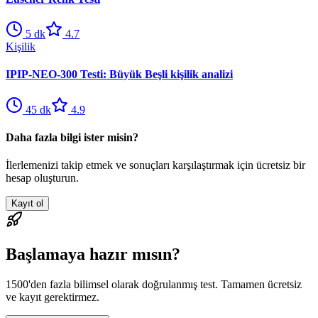
5
dk
4.7
Kişilik
IPIP-NEO-300 Testi: Büyük Beşli kişilik analizi
45
dk
4.9
Daha fazla bilgi ister misin?
İlerlemenizi takip etmek ve sonuçları karşılaştırmak için ücretsiz bir
hesap oluşturun.
Kayıt ol
Başlamaya hazır mısın?
1500'den fazla bilimsel olarak doğrulanmış test. Tamamen ücretsiz
ve kayıt gerektirmez.