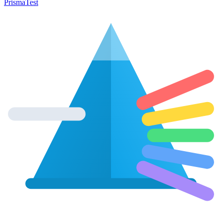
Prisma
Test