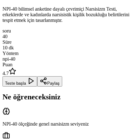
NPI-40 bilimsel anketine dayalı çevrimiçi Narsisizm Testi,
erkeklerde ve kadınlarda narsisistik kişilik bozukluğu belirtilerini
tespit etmek için tasarlanmıştır.
soru
40
Süre
10
dk
Yöntem
npi-40
Puan
4.7
Teste başla
Paylaş
Ne öğreneceksiniz
NPI-40 ölçeğinde genel narsisizm seviyeniz