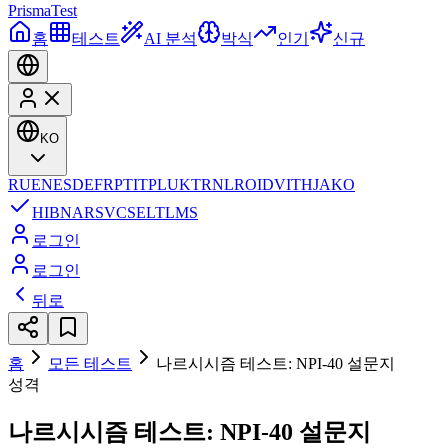
Prisma
Test
홈
테스트
AI 분석
박식
인기
신규
KO
RU
EN
ES
DE
FR
PT
IT
PL
UK
TR
NL
RO
ID
VI
TH
JA
KO
HI
BN
AR
SV
CS
EL
TL
MS
로그인
로그인
뒤로
홈
모든 테스트
나르시시즘 테스트: NPI-40 설문지
성격
나르시시즘 테스트: NPI-40 설문지