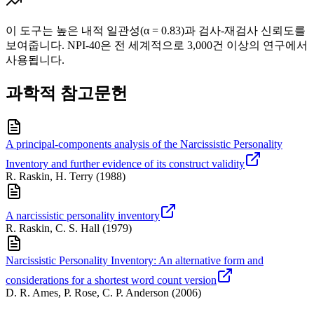
이 도구는 높은 내적 일관성(α = 0.83)과 검사-재검사 신뢰도를
보여줍니다. NPI-40은 전 세계적으로 3,000건 이상의 연구에서
사용됩니다.
과학적 참고문헌
A principal-components analysis of the Narcissistic Personality
Inventory and further evidence of its construct validity
R. Raskin, H. Terry
(
1988
)
A narcissistic personality inventory
R. Raskin, C. S. Hall
(
1979
)
Narcissistic Personality Inventory: An alternative form and
considerations for a shortest word count version
D. R. Ames, P. Rose, C. P. Anderson
(
2006
)