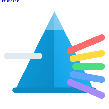
Prisma
Test