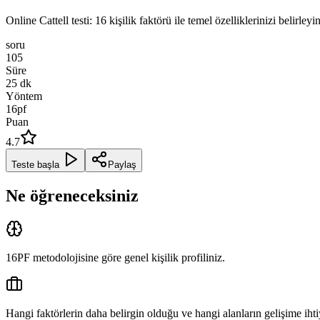
Online Cattell testi: 16 kişilik faktörü ile temel özelliklerinizi belirle
soru
105
Süre
25
dk
Yöntem
16pf
Puan
4.7
Teste başla
Paylaş
Ne öğreneceksiniz
16PF metodolojisine göre genel kişilik profiliniz.
Hangi faktörlerin daha belirgin olduğu ve hangi alanların gelişime ih