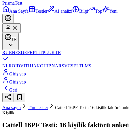
Prisma
Test
Ana Sayfa
Testler
AI analizi
Bilgi
Top
Yeni
TR
RU
EN
ES
DE
FR
PT
IT
PL
UK
TR
NL
RO
ID
VI
TH
JA
KO
HI
BN
AR
SV
CS
EL
TL
MS
Giriş yap
Giriş yap
Geri
Ana sayfa
Tüm testler
Cattell 16PF Testi: 16 kişilik faktörü ank
Kişilik
Cattell 16PF Testi: 16 kişilik faktörü anket