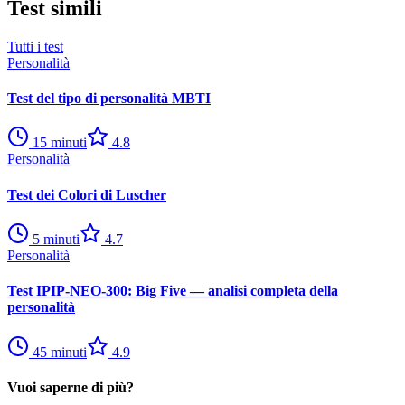
Test simili
Tutti i test
Personalità
Test del tipo di personalità MBTI
15
minuti
4.8
Personalità
Test dei Colori di Luscher
5
minuti
4.7
Personalità
Test IPIP-NEO-300: Big Five — analisi completa della
personalità
45
minuti
4.9
Vuoi saperne di più?