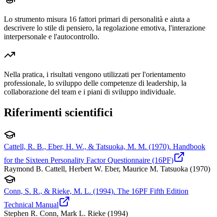
Lo strumento misura 16 fattori primari di personalità e aiuta a
descrivere lo stile di pensiero, la regolazione emotiva, l'interazione
interpersonale e l'autocontrollo.
Nella pratica, i risultati vengono utilizzati per l'orientamento
professionale, lo sviluppo delle competenze di leadership, la
collaborazione del team e i piani di sviluppo individuale.
Riferimenti scientifici
Cattell, R. B., Eber, H. W., & Tatsuoka, M. M. (1970). Handbook
for the Sixteen Personality Factor Questionnaire (16PF)
Raymond B. Cattell, Herbert W. Eber, Maurice M. Tatsuoka
(
1970
)
Conn, S. R., & Rieke, M. L. (1994). The 16PF Fifth Edition
Technical Manual
Stephen R. Conn, Mark L. Rieke
(
1994
)