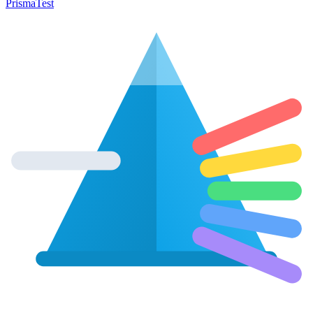
Prisma
Test