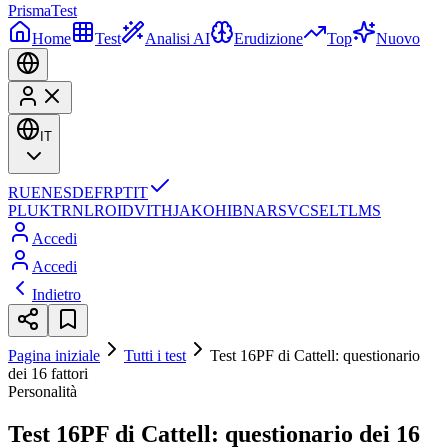
Prisma
Test
Home
Test
Analisi AI
Erudizione
Top
Nuovo
IT
RU
EN
ES
DE
FR
PT
IT
PL
UK
TR
NL
RO
ID
VI
TH
JA
KO
HI
BN
AR
SV
CS
EL
TL
MS
Accedi
Accedi
Indietro
Pagina iniziale
Tutti i test
Test 16PF di Cattell: questionario
dei 16 fattori
Personalità
Test 16PF di Cattell: questionario dei 16