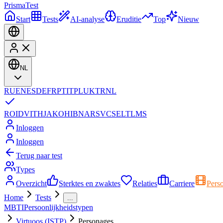
Prisma
Test
Start
Tests
AI-analyse
Eruditie
Top
Nieuw
NL
RU
EN
ES
DE
FR
PT
IT
PL
UK
TR
NL
RO
ID
VI
TH
JA
KO
HI
BN
AR
SV
CS
EL
TL
MS
Inloggen
Inloggen
Terug naar test
Types
Overzicht
Sterktes en zwaktes
Relaties
Carriere
Pers
Home
Tests
...
MBTI
Persoonlijkheidstypen
Virtuoos (ISTP)
Personages