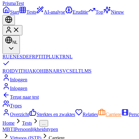
Prisma
Test
Start
Tests
AI-analyse
Eruditie
Top
Nieuw
NL
RU
EN
ES
DE
FR
PT
IT
PL
UK
TR
NL
RO
ID
VI
TH
JA
KO
HI
BN
AR
SV
CS
EL
TL
MS
Inloggen
Inloggen
Terug naar test
Types
Overzicht
Sterktes en zwaktes
Relaties
Carriere
Pers
Home
Tests
...
MBTI
Persoonlijkheidstypen
Virtuoos (ISTP)
Carriere