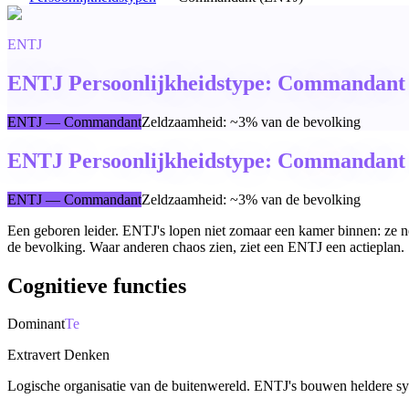
ENTJ
ENTJ Persoonlijkheidstype: Commandant 
ENTJ
—
Commandant
Zeldzaamheid
:
~3% van de bevolking
ENTJ Persoonlijkheidstype: Commandant 
ENTJ
—
Commandant
Zeldzaamheid
:
~3% van de bevolking
Een geboren leider. ENTJ's lopen niet zomaar een kamer binnen: ze 
de bevolking. Waar anderen chaos zien, ziet een ENTJ een actieplan.
Cognitieve functies
Dominant
Te
Extravert Denken
Logische organisatie van de buitenwereld. ENTJ's bouwen heldere syst