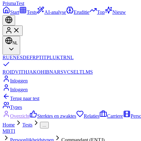
Prisma
Test
Start
Tests
AI-analyse
Eruditie
Top
Nieuw
NL
RU
EN
ES
DE
FR
PT
IT
PL
UK
TR
NL
RO
ID
VI
TH
JA
KO
HI
BN
AR
SV
CS
EL
TL
MS
Inloggen
Inloggen
Terug naar test
Types
Overzicht
Sterktes en zwaktes
Relaties
Carriere
Pers
Home
Tests
...
MBTI
Persoonlijkheidstypen
Commandant (ENTJ)