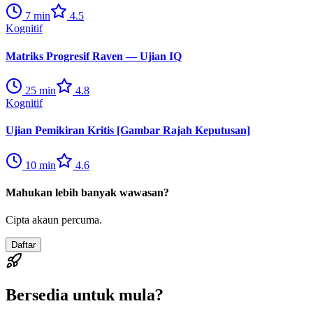
7
min
4.5
Kognitif
Matriks Progresif Raven — Ujian IQ
25
min
4.8
Kognitif
Ujian Pemikiran Kritis [Gambar Rajah Keputusan]
10
min
4.6
Mahukan lebih banyak wawasan?
Cipta akaun percuma.
Daftar
Bersedia untuk mula?