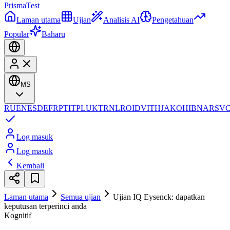
Prisma
Test
Laman utama
Ujian
Analisis AI
Pengetahuan
Popular
Baharu
MS
RU
EN
ES
DE
FR
PT
IT
PL
UK
TR
NL
RO
ID
VI
TH
JA
KO
HI
BN
AR
SV
Log masuk
Log masuk
Kembali
Laman utama
Semua ujian
Ujian IQ Eysenck: dapatkan
keputusan terperinci anda
Kognitif