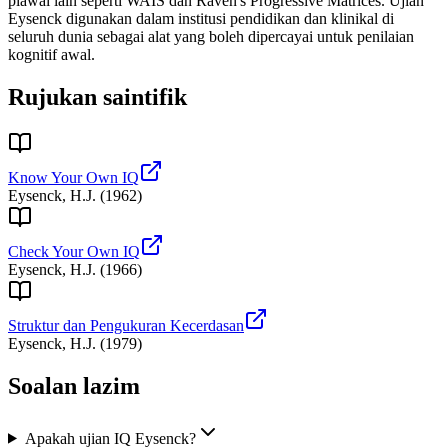
piawai lain seperti WAIS dan Raven's Progressive Matrices. Ujian
Eysenck digunakan dalam institusi pendidikan dan klinikal di
seluruh dunia sebagai alat yang boleh dipercayai untuk penilaian
kognitif awal.
Rujukan saintifik
Know Your Own IQ
Eysenck, H.J.
(
1962
)
Check Your Own IQ
Eysenck, H.J.
(
1966
)
Struktur dan Pengukuran Kecerdasan
Eysenck, H.J.
(
1979
)
Soalan lazim
Apakah ujian IQ Eysenck?