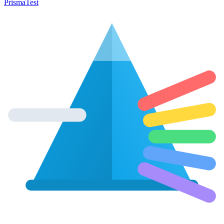
Prisma
Test