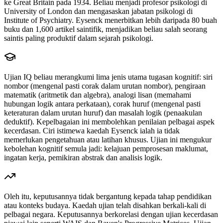
ke Great Britain pada 1934. Beliau menjadi profesor psikologi di
University of London dan mengasaskan jabatan psikologi di
Institute of Psychiatry. Eysenck menerbitkan lebih daripada 80 buah
buku dan 1,600 artikel saintifik, menjadikan beliau salah seorang
saintis paling produktif dalam sejarah psikologi.
Ujian IQ beliau merangkumi lima jenis utama tugasan kognitif: siri
nombor (mengenal pasti corak dalam urutan nombor), pengiraan
matematik (aritmetik dan algebra), analogi lisan (memahami
hubungan logik antara perkataan), corak huruf (mengenal pasti
keteraturan dalam urutan huruf) dan masalah logik (penaakulan
deduktif). Kepelbagaian ini membolehkan penilaian pelbagai aspek
kecerdasan. Ciri istimewa kaedah Eysenck ialah ia tidak
memerlukan pengetahuan atau latihan khusus. Ujian ini mengukur
kebolehan kognitif semula jadi: kelajuan pemprosesan maklumat,
ingatan kerja, pemikiran abstrak dan analisis logik.
Oleh itu, keputusannya tidak bergantung kepada tahap pendidikan
atau konteks budaya. Kaedah ujian telah disahkan berkali-kali di
pelbagai negara. Keputusannya berkorelasi dengan ujian kecerdasan