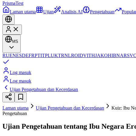
Prisma
Test
Laman utama
Ujian
Analisis AI
Pengetahuan
Popula
MS
RU
EN
ES
DE
FR
PT
IT
PL
UK
TR
NL
RO
ID
VI
TH
JA
KO
HI
BN
AR
SV
Log masuk
Log masuk
Ujian Pengetahuan dan Kecerdasan
Laman utama
Ujian Pengetahuan dan Kecerdasan
Kuiz: Ibu N
Pengetahuan
Ujian Pengetahuan tentang Ibu Negara Er