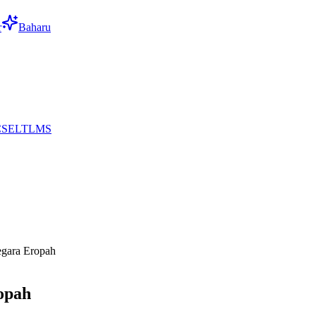
r
Baharu
CS
EL
TL
MS
egara Eropah
opah