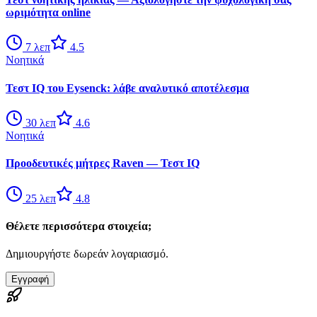
ωριμότητα online
7
λεπ
4.5
Νοητικά
Τεστ IQ του Eysenck: λάβε αναλυτικό αποτέλεσμα
30
λεπ
4.6
Νοητικά
Προοδευτικές μήτρες Raven — Τεστ IQ
25
λεπ
4.8
Θέλετε περισσότερα στοιχεία;
Δημιουργήστε δωρεάν λογαριασμό.
Εγγραφή