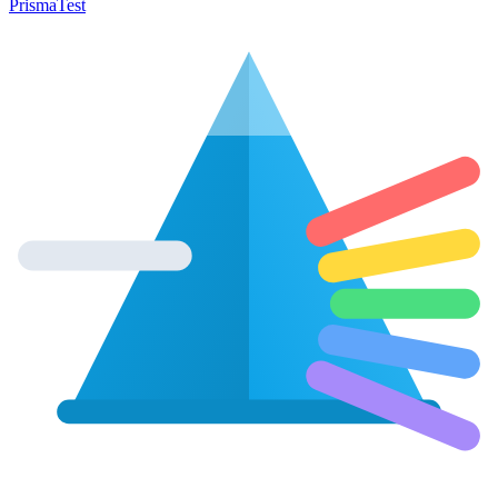
Prisma
Test