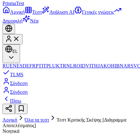
Prisma
Test
Αρχική
Τεστ
Ανάλυση AI
Γενικές γνώσεις
Δημοφιλή
Νέα
EL
RU
EN
ES
DE
FR
PT
IT
PL
UK
TR
NL
RO
ID
VI
TH
JA
KO
HI
BN
AR
SV
TL
MS
Σύνδεση
Σύνδεση
Πίσω
Αρχική
Όλα τα τεστ
Τεστ Κριτικής Σκέψης [Διάγραμμα
Αποτελέσματος]
Νοητικά