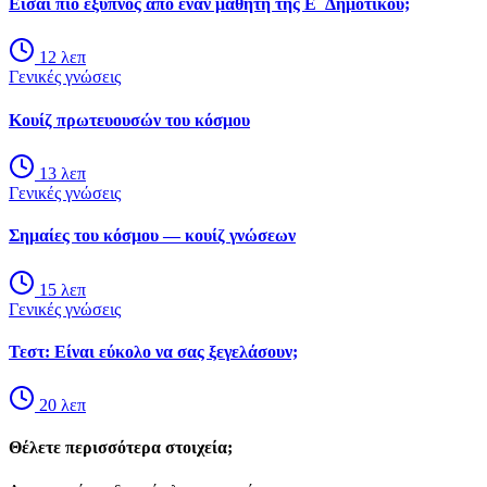
Είσαι πιο έξυπνος από έναν μαθητή της Ε΄ Δημοτικού;
12
λεπ
Γενικές γνώσεις
Κουίζ πρωτευουσών του κόσμου
13
λεπ
Γενικές γνώσεις
Σημαίες του κόσμου — κουίζ γνώσεων
15
λεπ
Γενικές γνώσεις
Τεστ: Είναι εύκολο να σας ξεγελάσουν;
20
λεπ
Θέλετε περισσότερα στοιχεία;