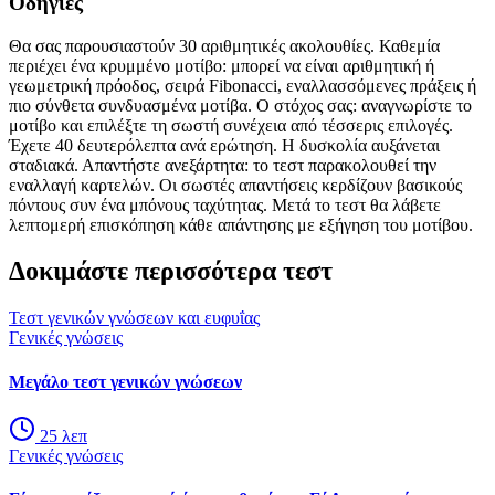
Οδηγίες
Θα σας παρουσιαστούν 30 αριθμητικές ακολουθίες. Καθεμία
περιέχει ένα κρυμμένο μοτίβο: μπορεί να είναι αριθμητική ή
γεωμετρική πρόοδος, σειρά Fibonacci, εναλλασσόμενες πράξεις ή
πιο σύνθετα συνδυασμένα μοτίβα. Ο στόχος σας: αναγνωρίστε το
μοτίβο και επιλέξτε τη σωστή συνέχεια από τέσσερις επιλογές.
Έχετε 40 δευτερόλεπτα ανά ερώτηση. Η δυσκολία αυξάνεται
σταδιακά. Απαντήστε ανεξάρτητα: το τεστ παρακολουθεί την
εναλλαγή καρτελών. Οι σωστές απαντήσεις κερδίζουν βασικούς
πόντους συν ένα μπόνους ταχύτητας. Μετά το τεστ θα λάβετε
λεπτομερή επισκόπηση κάθε απάντησης με εξήγηση του μοτίβου.
Δοκιμάστε περισσότερα τεστ
Τεστ γενικών γνώσεων και ευφυΐας
Γενικές γνώσεις
Μεγάλο τεστ γενικών γνώσεων
25
λεπ
Γενικές γνώσεις