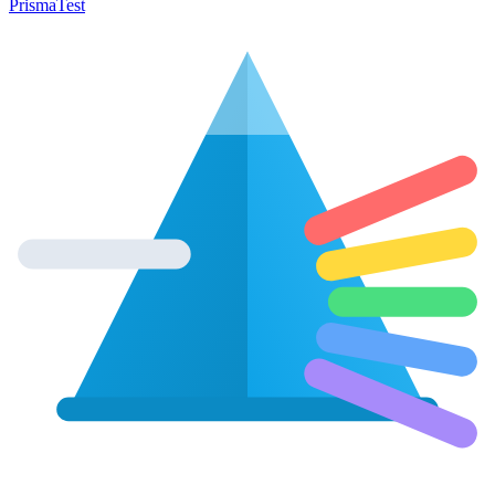
Prisma
Test