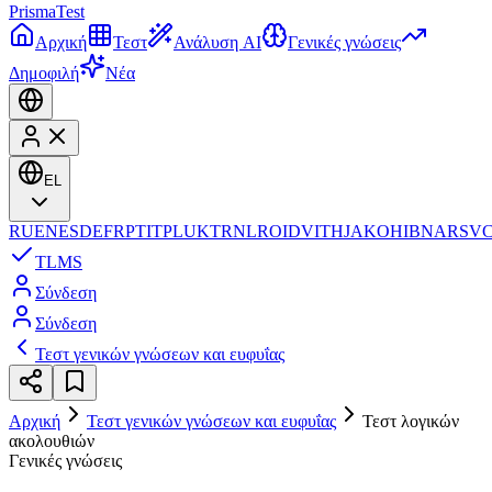
Prisma
Test
Αρχική
Τεστ
Ανάλυση AI
Γενικές γνώσεις
Δημοφιλή
Νέα
EL
RU
EN
ES
DE
FR
PT
IT
PL
UK
TR
NL
RO
ID
VI
TH
JA
KO
HI
BN
AR
SV
TL
MS
Σύνδεση
Σύνδεση
Τεστ γενικών γνώσεων και ευφυΐας
Αρχική
Τεστ γενικών γνώσεων και ευφυΐας
Τεστ λογικών
ακολουθιών
Γενικές γνώσεις