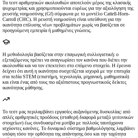
Τα τεστ αριθμητικών ακολουθιών αποτελούν μέρος της κλασικής
ψυχομετρίας και χρησιμοποιούνται ευρέως για την αξιολόγηση της
ρευστής νοημοσύνης (Gf) σύμφωνα με το μοντέλο Cattell-Horn-
Carroll (CHC). Η ρευστή νοημοσύνη είναι υπεύθυνη για την
ικανότητα επίλυσης νέων προβλημάτων χωρίς να βασίζεται σε
προηγούμενη εμπειρία ή μαθημένες γνώσεις.
Η μεθοδολογία βασίζεται στην επαγωγική συλλογιστική: ο
εξεταζόμενος πρέπει να αναγνωρίσει τον κανόνα που διέπει την
ακολουθία και να τον επεκτείνει στο επόμενο στοιχείο. Η έρευνα
δείχνει ότι αυτή η ικανότητα συσχετίζεται ισχυρά με την επιτυχία
στα πεδία STEM (επιστήμη, τεχνολογία, μηχανική, μαθηματικά)
και είναι ένας από τους πιο αξιόπιστους προγνωστικούς δείκτες
ικανότητας μάθησης.
Το τεστ μας περιλαμβάνει εργασίες αυξανόμενης δυσκολίας: από
απλές αριθμητικές προόδους (σταθερή διαφορά μεταξύ γειτονικών
στοιχείων) έως συνδυασμένα μοτίβα με πολλούς ταυτόχρονα
ισχύοντες κανόνες. Το δυναμικό σύστημα βαθμολόγησης λαμβάνει
υπόψη τόσο την ορθότητα της απάντησης όσο και την ταχύτητα