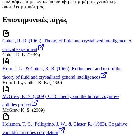
επίλυσης, επιτρέποντας πιο ακριβή εκτίμηση της γνωστικής
αποτελεσματικότητας.
Επιστημονικές πηγές
Cattell, R. B. (1963). Theory of fluid and crystallized intelligence: A
critical experiment
Cattell R. B.
(
1963
)
Horn, J. L., & Cattell, R. B. (1966). Refinement and test of the
theory of fluid and crystallized general intelligences
Horn J. L., Cattell R. B.
(
1966
)
McGrew, K. S. (2009). CHC theory and the human cognitive
abilities project
McGrew K. S.
(
2009
)
Holzman, T. G., Pellegrino, J. W., & Glaser, R. (1983). Cognitive
variables in series completion