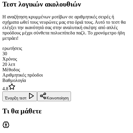
Τεστ λογικών ακολουθιών
Η αναζήτηση κρυμμένων μοτίβων σε αριθμητικές σειρές ή
σχήματα ωθεί τους νευρώνες μας στα όριά τους. Αυτό το τεστ θα
ελέγξει την ικανότητά σας στην αναλυτική σκέψη: από απλές
προόδους μέχρι σύνθετα πολυεπίπεδα παζλ. Το χρονόμετρο ήδη
μετράει!
ερωτήσεις
30
Χρόνος
20
λεπ
Μέθοδος
Αριθμητικές πρόοδοι
Βαθμολογία
4.8
Έναρξη τεστ
Κοινοποίηση
Τι θα μάθετε