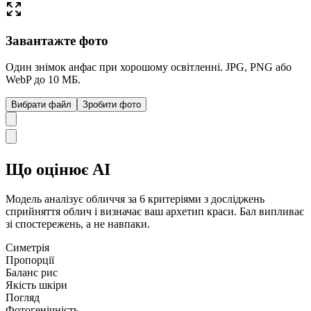
Завантажте фото
Один знімок анфас при хорошому освітленні. JPG, PNG або
WebP до 10 МБ.
Вибрати файл
Зробити фото
Що оцінює AI
Модель аналізує обличчя за 6 критеріями з досліджень
сприйняття облич і визначає ваш архетип краси. Бал випливає
зі спостережень, а не навпаки.
Симетрія
Пропорції
Баланс рис
Якість шкіри
Погляд
Фотогенічність