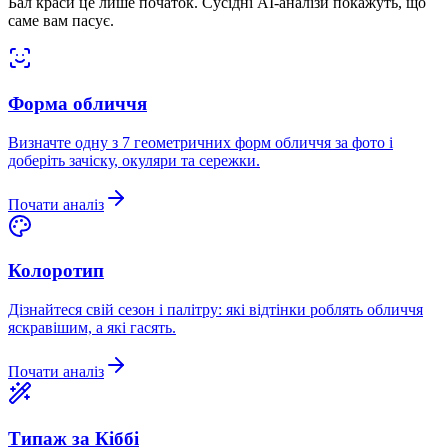
Бал краси це лише початок. Сусідні AI-аналізи покажуть, що
саме вам пасує.
Форма обличчя
Визначте одну з 7 геометричних форм обличчя за фото і
доберіть зачіску, окуляри та сережки.
Почати аналіз
Колоротип
Дізнайтеся свій сезон і палітру: які відтінки роблять обличчя
яскравішим, а які гасять.
Почати аналіз
Типаж за Кіббі