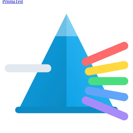
Prisma
Test