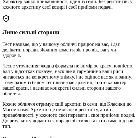
Характер вашої привабливості, один із семи. Без рейтингів: у
кожного архетипу свої козирі і свої прийоми подачі.
Лише сильні сторони
Тест називає, що у вашому обличчі працює на вас, і дає
делікатні поради. Жодних коментарів про вік, вагу чи
здоров'я.
Чесне уточнення: жодна формула не вимірює красу повністю.
Бал у відсотках показує, наскільки гармонійно ваші риси
читаються на конкретному знімку, і не оцінює вас як людину.
Тому разом із балом тест визначає архетип, тобто характер
вашої краси, і називає конкретні сильні сторони вашого
обличчя.
Кожне обличчя отримує свій архетип із семи: від Класики до
Магнетизму. Архетип це не місце в рейтингу, а тип
привабливості, у кожного свої переваги і свої прийоми подачі.
До результату додаються поради зі стилю та фото саме під ваш
тип.