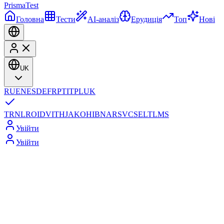
Prisma
Test
Головна
Тести
AI-аналіз
Ерудиція
Топ
Нові
UK
RU
EN
ES
DE
FR
PT
IT
PL
UK
TR
NL
RO
ID
VI
TH
JA
KO
HI
BN
AR
SV
CS
EL
TL
MS
Увійти
Увійти