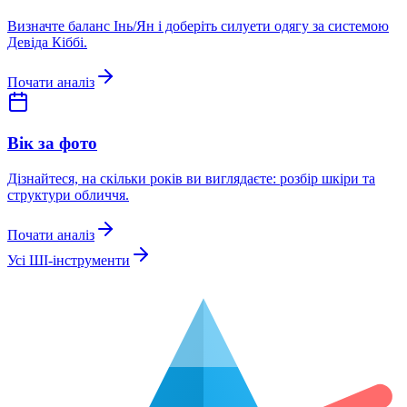
Визначте баланс Інь/Ян і доберіть силуети одягу за системою
Девіда Кіббі.
Почати аналіз
Вік за фото
Дізнайтеся, на скільки років ви виглядаєте: розбір шкіри та
структури обличчя.
Почати аналіз
Усі ШІ-інструменти