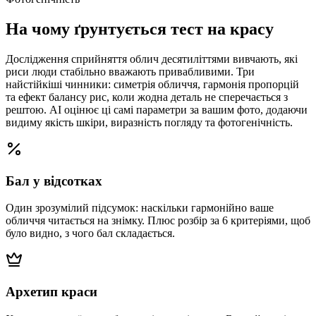
На чому ґрунтується тест на красу
Дослідження сприйняття облич десятиліттями вивчають, які
риси люди стабільно вважають привабливими. Три
найстійкіші чинники: симетрія обличчя, гармонія пропорцій
та ефект балансу рис, коли жодна деталь не сперечається з
рештою. AI оцінює ці самі параметри за вашим фото, додаючи
видиму якість шкіри, виразність погляду та фотогенічність.
Бал у відсотках
Один зрозумілий підсумок: наскільки гармонійно ваше
обличчя читається на знімку. Плюс розбір за 6 критеріями, щоб
було видно, з чого бал складається.
Архетип краси