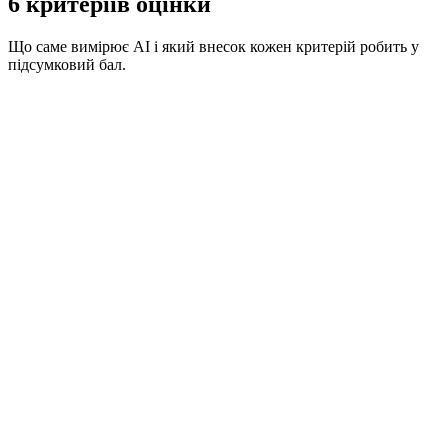
6 критеріїв оцінки
Що саме вимірює AI і який внесок кожен критерій робить у
підсумковий бал.
Внесок у бал
20
%