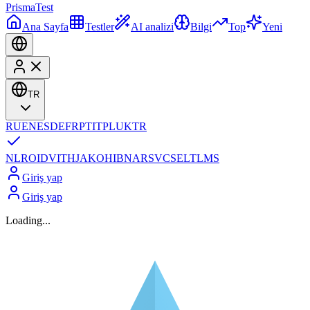
Prisma
Test
Ana Sayfa
Testler
AI analizi
Bilgi
Top
Yeni
TR
RU
EN
ES
DE
FR
PT
IT
PL
UK
TR
NL
RO
ID
VI
TH
JA
KO
HI
BN
AR
SV
CS
EL
TL
MS
Giriş yap
Giriş yap
Loading...