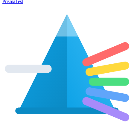
Prisma
Test