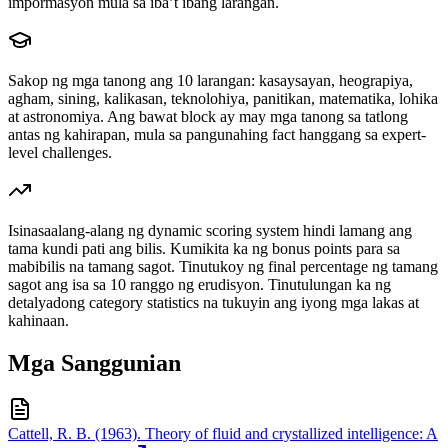
impormasyon mula sa iba’t ibang larangan.
Sakop ng mga tanong ang 10 larangan: kasaysayan, heograpiya,
agham, sining, kalikasan, teknolohiya, panitikan, matematika, lohika
at astronomiya. Ang bawat block ay may mga tanong sa tatlong
antas ng kahirapan, mula sa pangunahing fact hanggang sa expert-
level challenges.
Isinasaalang-alang ng dynamic scoring system hindi lamang ang
tama kundi pati ang bilis. Kumikita ka ng bonus points para sa
mabibilis na tamang sagot. Tinutukoy ng final percentage ng tamang
sagot ang isa sa 10 ranggo ng erudisyon. Tinutulungan ka ng
detalyadong category statistics na tukuyin ang iyong mga lakas at
kahinaan.
Mga Sanggunian
Cattell, R. B. (1963). Theory of fluid and crystallized intelligence: A