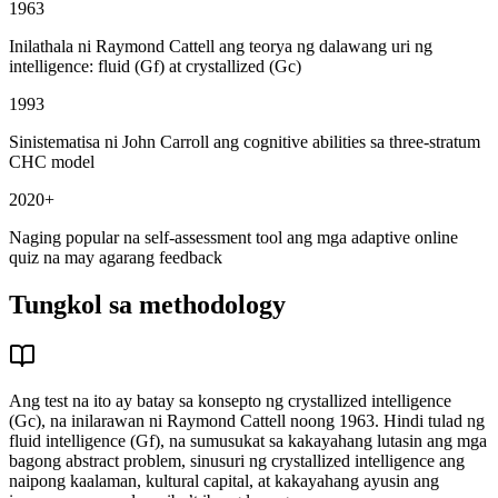
1963
Inilathala ni Raymond Cattell ang teorya ng dalawang uri ng
intelligence: fluid (Gf) at crystallized (Gc)
1993
Sinistematisa ni John Carroll ang cognitive abilities sa three-stratum
CHC model
2020+
Naging popular na self-assessment tool ang mga adaptive online
quiz na may agarang feedback
Tungkol sa methodology
Ang test na ito ay batay sa konsepto ng crystallized intelligence
(Gc), na inilarawan ni Raymond Cattell noong 1963. Hindi tulad ng
fluid intelligence (Gf), na sumusukat sa kakayahang lutasin ang mga
bagong abstract problem, sinusuri ng crystallized intelligence ang
naipong kaalaman, kultural capital, at kakayahang ayusin ang