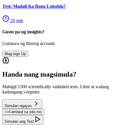
Test: Madali Ka Bang Lokohin?
20
min
Gusto pa ng insights?
Gumawa ng libreng account.
Mag-sign Up
Handa nang magsimula?
Mahigit 1500 scientifically validated tests. Libre at walang
kailangang i-register.
Simulan ngayon
<
>
I-embed sa site mo
Simulan ang Test