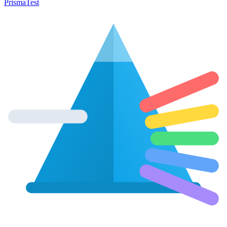
Prisma
Test