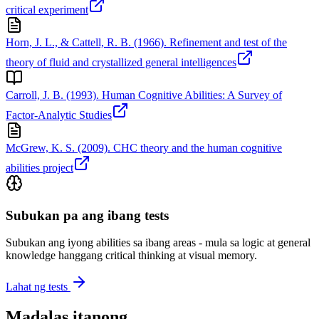
critical experiment
Horn, J. L., & Cattell, R. B. (1966). Refinement and test of the
theory of fluid and crystallized general intelligences
Carroll, J. B. (1993). Human Cognitive Abilities: A Survey of
Factor-Analytic Studies
McGrew, K. S. (2009). CHC theory and the human cognitive
abilities project
Subukan pa ang ibang tests
Subukan ang iyong abilities sa ibang areas - mula sa logic at general
knowledge hanggang critical thinking at visual memory.
Lahat ng tests
Madalas itanong