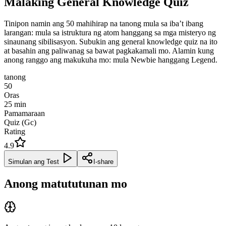
Malaking General Knowledge Quiz
Tinipon namin ang 50 mahihirap na tanong mula sa iba’t ibang
larangan: mula sa istruktura ng atom hanggang sa mga misteryo ng
sinaunang sibilisasyon. Subukin ang general knowledge quiz na ito
at basahin ang paliwanag sa bawat pagkakamali mo. Alamin kung
anong ranggo ang makukuha mo: mula Newbie hanggang Legend.
tanong
50
Oras
25
min
Pamamaraan
Quiz (Gc)
Rating
4.9
Simulan ang Test
I-share
Anong matututunan mo