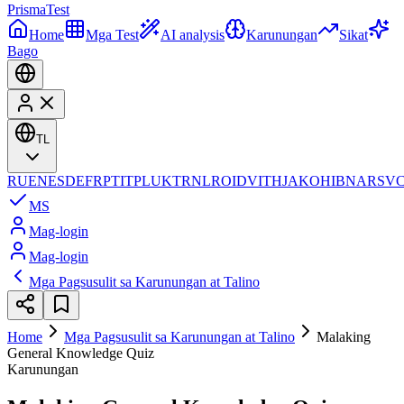
Prisma
Test
Home
Mga Test
AI analysis
Karunungan
Sikat
Bago
TL
RU
EN
ES
DE
FR
PT
IT
PL
UK
TR
NL
RO
ID
VI
TH
JA
KO
HI
BN
AR
SV
MS
Mag-login
Mag-login
Mga Pagsusulit sa Karunungan at Talino
Home
Mga Pagsusulit sa Karunungan at Talino
Malaking
General Knowledge Quiz
Karunungan