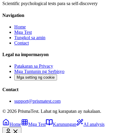
Scientific psychological tests para sa self-discovery
Navigation
Home
Mga Test
Tungkol sa amin
Contact
Legal na impormasyon
Patakaran sa Privacy
Mga Tuntunin ng Serbisyo
Mga setting ng cookie
Contact
support@prismatest.com
© 2026 PrismaTest. Lahat ng karapatan ay nakalaan.
Home
Mga Test
Karunungan
AI analysis