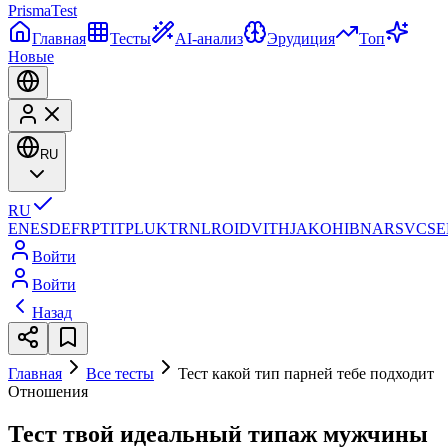
Prisma
Test
Главная
Тесты
AI-анализ
Эрудиция
Топ
Новые
RU
RU
EN
ES
DE
FR
PT
IT
PL
UK
TR
NL
RO
ID
VI
TH
JA
KO
HI
BN
AR
SV
CS
E
Войти
Войти
Назад
Главная
Все тесты
Тест какой тип парней тебе подходит
Отношения
Тест твой идеальный типаж мужчины