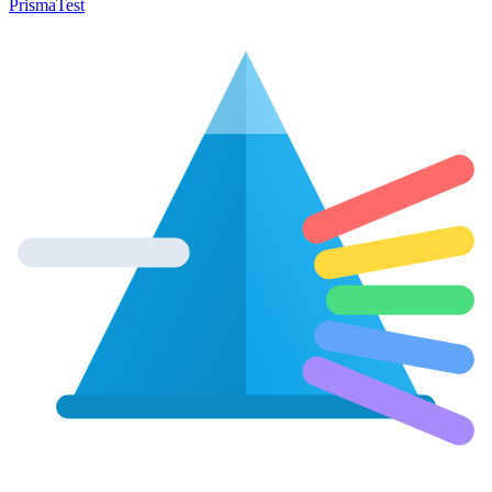
Prisma
Test