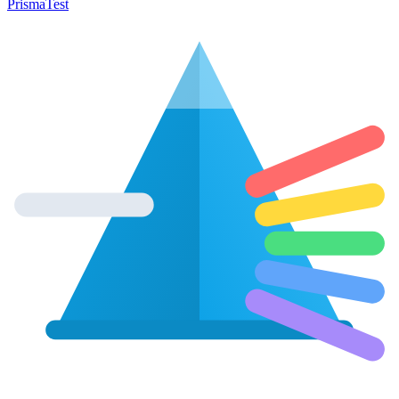
Prisma
Test