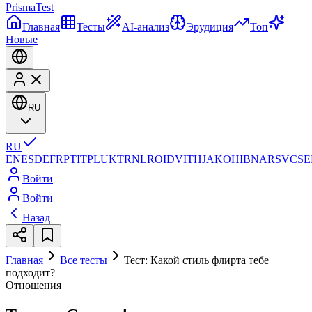
Prisma
Test
Главная
Тесты
AI-анализ
Эрудиция
Топ
Новые
RU
RU
EN
ES
DE
FR
PT
IT
PL
UK
TR
NL
RO
ID
VI
TH
JA
KO
HI
BN
AR
SV
CS
E
Войти
Войти
Назад
Главная
Все тесты
Тест: Какой стиль флирта тебе
подходит?
Отношения