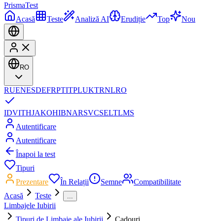
Prisma
Test
Acasă
Teste
Analiză AI
Erudiție
Top
Nou
RO
RU
EN
ES
DE
FR
PT
IT
PL
UK
TR
NL
RO
ID
VI
TH
JA
KO
HI
BN
AR
SV
CS
EL
TL
MS
Autentificare
Autentificare
Înapoi la test
Tipuri
Prezentare
În Relații
Semne
Compatibilitate
Acasă
Teste
...
Limbajele Iubirii
Tipuri de Limbaje ale Iubirii
Cadouri