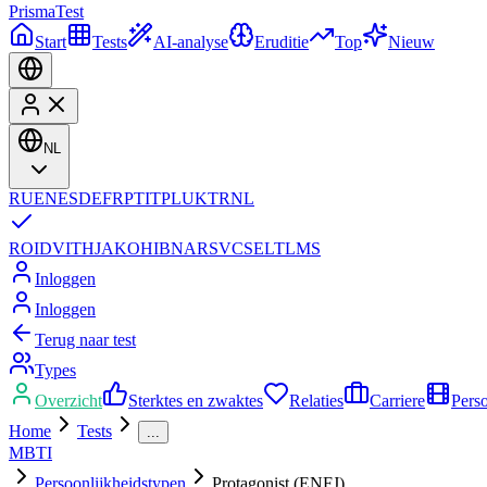
Prisma
Test
Start
Tests
AI-analyse
Eruditie
Top
Nieuw
NL
RU
EN
ES
DE
FR
PT
IT
PL
UK
TR
NL
RO
ID
VI
TH
JA
KO
HI
BN
AR
SV
CS
EL
TL
MS
Inloggen
Inloggen
Terug naar test
Types
Overzicht
Sterktes en zwaktes
Relaties
Carriere
Pers
Home
Tests
...
MBTI
Persoonlijkheidstypen
Protagonist (ENFJ)