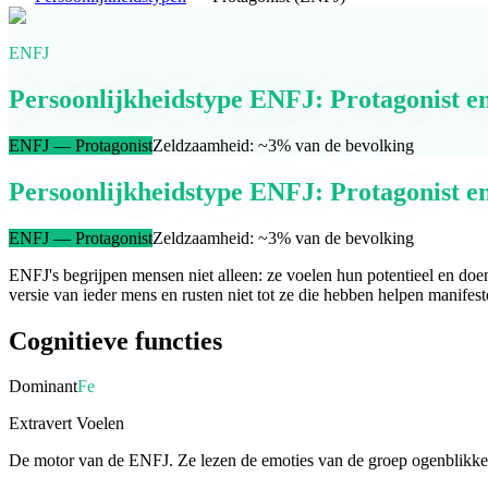
ENFJ
Persoonlijkheidstype ENFJ: Protagonist e
ENFJ
—
Protagonist
Zeldzaamheid
:
~3% van de bevolking
Persoonlijkheidstype ENFJ: Protagonist e
ENFJ
—
Protagonist
Zeldzaamheid
:
~3% van de bevolking
ENFJ's begrijpen mensen niet alleen: ze voelen hun potentieel en doen
versie van ieder mens en rusten niet tot ze die hebben helpen manifest
Cognitieve functies
Dominant
Fe
Extravert Voelen
De motor van de ENFJ. Ze lezen de emoties van de groep ogenblikkeli