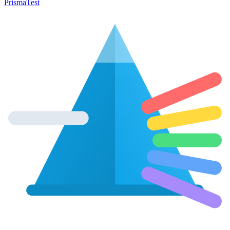
Prisma
Test