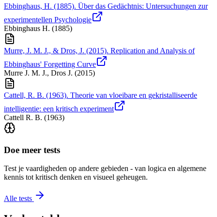
Ebbinghaus, H. (1885). Über das Gedächtnis: Untersuchungen zur
experimentellen Psychologie
Ebbinghaus H.
(
1885
)
Murre, J. M. J., & Dros, J. (2015). Replication and Analysis of
Ebbinghaus' Forgetting Curve
Murre J. M. J., Dros J.
(
2015
)
Cattell, R. B. (1963). Theorie van vloeibare en gekristalliseerde
intelligentie: een kritisch experiment
Cattell R. B.
(
1963
)
Doe meer tests
Test je vaardigheden op andere gebieden - van logica en algemene
kennis tot kritisch denken en visueel geheugen.
Alle tests