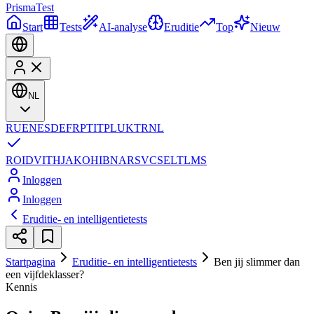
Prisma
Test
Start
Tests
AI-analyse
Eruditie
Top
Nieuw
NL
RU
EN
ES
DE
FR
PT
IT
PL
UK
TR
NL
RO
ID
VI
TH
JA
KO
HI
BN
AR
SV
CS
EL
TL
MS
Inloggen
Inloggen
Eruditie- en intelligentietests
Startpagina
Eruditie- en intelligentietests
Ben jij slimmer dan
een vijfdeklasser?
Kennis