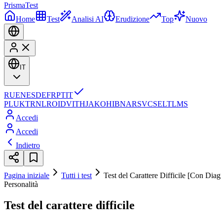
Prisma
Test
Home
Test
Analisi AI
Erudizione
Top
Nuovo
IT
RU
EN
ES
DE
FR
PT
IT
PL
UK
TR
NL
RO
ID
VI
TH
JA
KO
HI
BN
AR
SV
CS
EL
TL
MS
Accedi
Accedi
Indietro
Pagina iniziale
Tutti i test
Test del Carattere Difficile [Con Dia
Personalità
Test del carattere difficile