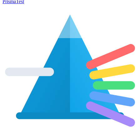
Prisma
Test