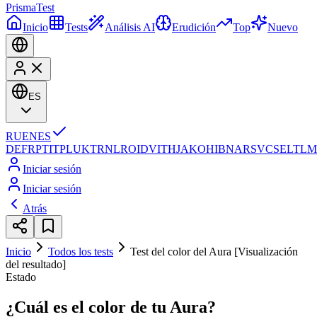
Prisma
Test
Inicio
Tests
Análisis AI
Erudición
Top
Nuevo
ES
RU
EN
ES
DE
FR
PT
IT
PL
UK
TR
NL
RO
ID
VI
TH
JA
KO
HI
BN
AR
SV
CS
EL
TL
M
Iniciar sesión
Iniciar sesión
Atrás
Inicio
Todos los tests
Test del color del Aura [Visualización
del resultado]
Estado
¿Cuál es el color de tu Aura?