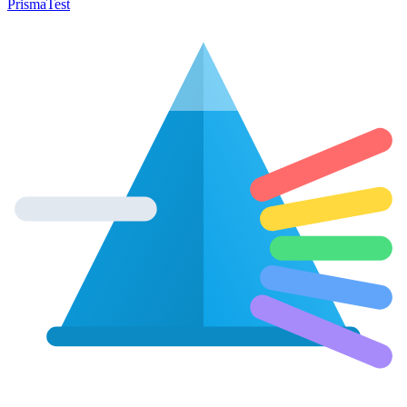
Prisma
Test