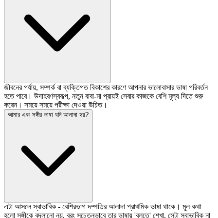
জীবনের পর্যায়, সম্পর্ক বা ব্যক্তিগত বিকাশের কারণে আপনার ভালোবাসার ভাষা পরিবর্তন
হতে পারে। উদাহরণস্বরূপ, নতুন বাবা-মা প্রায়ই সেবার কাজকে বেশি মূল্য দিতে শুরু
করেন। সময়ে সময়ে পরীক্ষা দেওয়া উচিত।
আমার এবং সঙ্গীর ভাষা যদি আলাদা হয়?
এটা আসলে স্বাভাবিক - বেশিরভাগ দম্পতির আলাদা প্রাথমিক ভাষা থাকে। মূল কথা
হলো সঙ্গীকে বদলানো নয়, বরং সচেতনভাবে তার ভাষায় 'বলতে' শেখা, সেটা স্বাভাবিক না