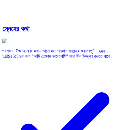
স্নেহের কথা
প্রশংসা, উৎসাহ এবং কথায় ভালোবাসা প্রকাশ সবচেয়ে গুরুত্বপূর্ণ। হৃদয়
\u09a5েকে বলা "আমি তোমায় ভালোবাসি" সারা দিন উজ্জ্বল করতে পারে।