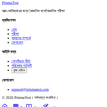
Prisma
Test
আত্ম-আবিষ্কারের জন্য বৈজ্ঞানিক মনোবৈজ্ঞানিক পরীক্ষা
ন্যাভিগেশন
হোম
পরীক্ষা
আমাদের সম্পর্কে
যোগাযোগ
আইনি তথ্য
গোপনীয়তা নীতি
পরিষেবার শর্তাবলী
কুকি সেটিংস
যোগাযোগ
support@prismatest.com
© 2026 PrismaTest। সর্বস্বত্ব সংরক্ষিত।