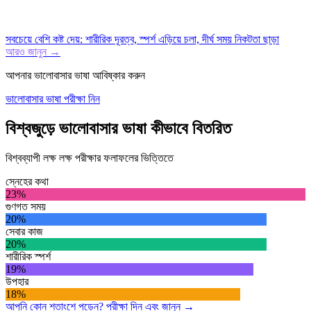
সবচেয়ে বেশি কষ্ট দেয়
:
শারীরিক দূরত্ব, স্পর্শ এড়িয়ে চলা, দীর্ঘ সময় নিকটতা ছাড়া
আরও জানুন →
আপনার ভালোবাসার ভাষা আবিষ্কার করুন
ভালোবাসার ভাষা পরীক্ষা নিন
বিশ্বজুড়ে ভালোবাসার ভাষা কীভাবে বিতরিত
বিশ্বব্যাপী লক্ষ লক্ষ পরীক্ষার ফলাফলের ভিত্তিতে
স্নেহের কথা
23
%
গুণগত সময়
20
%
সেবার কাজ
20
%
শারীরিক স্পর্শ
19
%
উপহার
18
%
আপনি কোন শতাংশে পড়েন? পরীক্ষা দিন এবং জানুন →