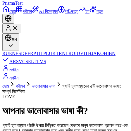
Prisma
Test
হোম
পরীক্ষা
AI বিশ্লেষণ
পাণ্ডিত্য
টপ
নতুন
BN
RU
EN
ES
DE
FR
PT
IT
PL
UK
TR
NL
RO
ID
VI
TH
JA
KO
HI
BN
AR
SV
CS
EL
TL
MS
লগইন
লগইন
হোম
পরীক্ষা
ভালোবাসার ভাষা
গ্যারি চ্যাপম্যানের ৫টি ভালোবাসার ভাষা:
সম্পূর্ণ নির্দেশিকা
LOVE
আপনার ভালোবাসার ভাষা কী?
গ্যারি চ্যাপম্যান পাঁচটি উপায় চিহ্নিত করেছেন যেভাবে মানুষ ভালোবাসা প্রকাশ করে এবং
গ্রহণ করে। আপনার ভালোবাসার ভাষা এবং সঙ্গীর ভাষা বোঝা হলো দ্বন্দ্ব সমাধান,