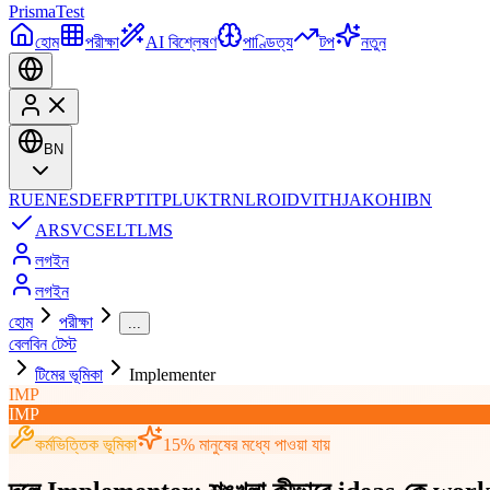
Prisma
Test
হোম
পরীক্ষা
AI বিশ্লেষণ
পাণ্ডিত্য
টপ
নতুন
BN
RU
EN
ES
DE
FR
PT
IT
PL
UK
TR
NL
RO
ID
VI
TH
JA
KO
HI
BN
AR
SV
CS
EL
TL
MS
লগইন
লগইন
হোম
পরীক্ষা
...
বেলবিন টেস্ট
টিমের ভূমিকা
Implementer
IMP
IMP
কর্মভিত্তিক ভূমিকা
15% মানুষের মধ্যে পাওয়া যায়