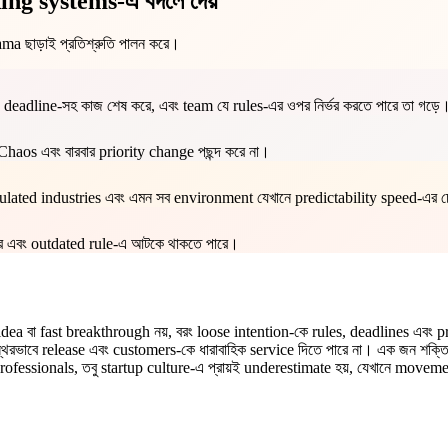
ing systems-এ বদলে দেয়
ama ছাড়াই প্রতিশ্রুতি পালন করে।
deadline-সহ কাজ শেষ করে, এবং team যে rules-এর ওপর নির্ভর করতে পারে তা গড়ে
haos এবং বারবার priority change পছন্দ করে না।
ated industries এবং এমন সব environment যেখানে predictability speed-এর চেয়ে
পারে এবং outdated rule-এ আটকে থাকতে পারে।
বা fast breakthrough নয়, বরং loose intention-কে rules, deadlines এবং p
স্থিরভাবে release এবং customers-কে ধারাবাহিক service দিতে পারে না। এক জন শক্
ofessionals, তবু startup culture-এ প্রায়ই underestimate হয়, যেখানে movement 