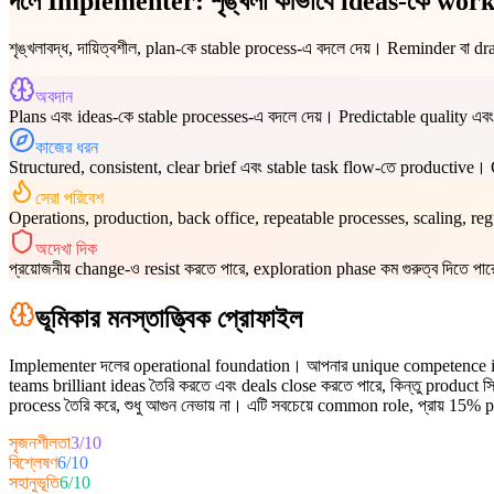
দলে Implementer: শৃঙ্খলা কীভাবে ideas-কে work
শৃঙ্খলাবদ্ধ, দায়িত্বশীল, plan-কে stable process-এ বদলে দেয়। Reminder বা dr
অবদান
Plans এবং ideas-কে stable processes-এ বদলে দেয়। Predictable quality এবং 
কাজের ধরন
Structured, consistent, clear brief এবং stable task flow-তে productive। C
সেরা পরিবেশ
Operations, production, back office, repeatable processes, scaling, regul
অদেখা দিক
প্রয়োজনীয় change-ও resist করতে পারে, exploration phase কম গুরুত্ব দিতে 
ভূমিকার মনস্তাত্ত্বিক প্রোফাইল
Implementer দলের operational foundation। আপনার unique competence idea 
teams brilliant ideas তৈরি করতে এবং deals close করতে পারে, কিন্তু product 
process তৈরি করে, শুধু আগুন নেভায় না। এটি সবচেয়ে common role, প্রায় 15% pr
সৃজনশীলতা
3
/
10
বিশ্লেষণ
6
/
10
সহানুভূতি
6
/
10